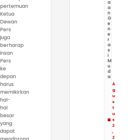
a
pertemuan
a
n
Ketua
G
Dewan
e
n
Pers
e
juga
r
berharap
a
s
insan
i
Pers
M
u
ke
d
depan
a
harus
A
g
memikirkan
u
hal-
s
hal
t
u
besar
s
yang
2
dapat
,
2
mendorong