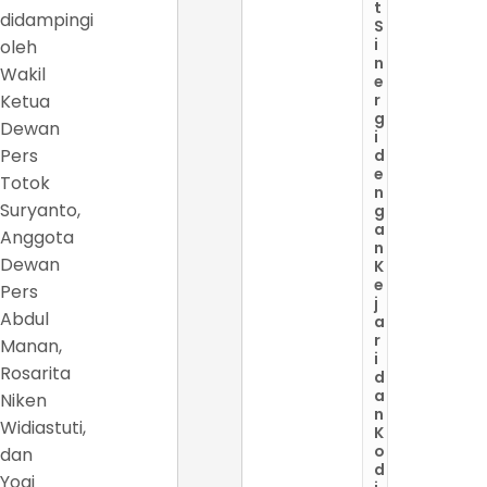
t
didampingi
S
i
oleh
n
Wakil
e
Ketua
r
g
Dewan
i
Pers
d
e
Totok
n
Suryanto,
g
a
Anggota
n
Dewan
K
e
Pers
j
Abdul
a
r
Manan,
i
Rosarita
d
a
Niken
n
Widiastuti,
K
o
dan
d
Yogi