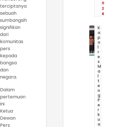
0
terciptanya
2
sebuah
6
sumbangsih
signifikan
K
a
dari
p
komunitas
o
l
pers
r
kepada
e
s
bangsa
M
dan
a
l
negara.
t
e
Dalam
n
g
pertemuan
P
ini
e
r
Ketua
k
Dewan
u
a
Pers