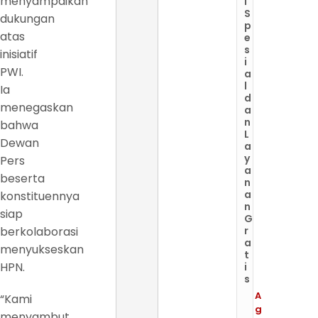
menyampaikan
i
S
dukungan
p
atas
e
s
inisiatif
i
PWI.
a
l
Ia
d
menegaskan
a
n
bahwa
L
Dewan
a
y
Pers
a
beserta
n
a
konstituennya
n
siap
G
berkolaborasi
r
a
menyukseskan
t
HPN.
i
s
A
“Kami
g
menyambut