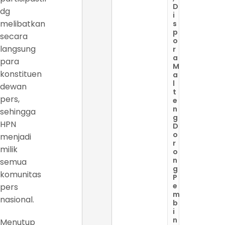
D
dg
i
melibatkan
s
p
secara
o
langsung
r
a
para
M
konstituen
a
l
dewan
t
pers,
e
n
sehingga
g
HPN
D
o
menjadi
r
milik
o
n
semua
g
komunitas
P
e
pers
m
nasional.
b
i
n
Menutup