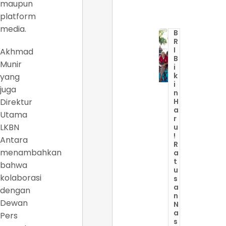
maupun
platform
media.
B
R
I
Akhmad
B
Munir
i
k
yang
i
juga
n
Direktur
H
a
Utama
r
LKBN
u
!
Antara
R
menambahkan
a
t
bahwa
u
kolaborasi
s
a
dengan
n
Dewan
N
a
Pers
s