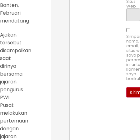
Situs
Banten,
Web
Februari
mendatang
Ajakan
Simpa
nama,
tersebut
email,
disampaikan
situs 
saya 
saat
pera
ini unt
dirinya
komen
bersama
saya
beriku
jajaran
pengurus
PWI
Pusat
melakukan
pertemuan
dengan
jajaran