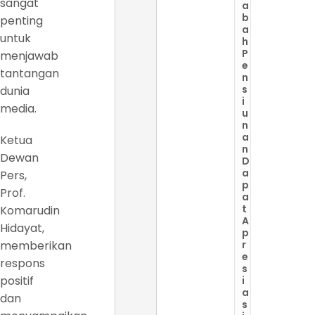
sangat
a
b
penting
a
untuk
h
P
menjawab
e
tantangan
n
s
dunia
i
media.
u
n
a
Ketua
n
Dewan
D
a
Pers,
p
Prof.
a
t
Komarudin
A
Hidayat,
p
memberikan
r
e
respons
s
positif
i
a
dan
s