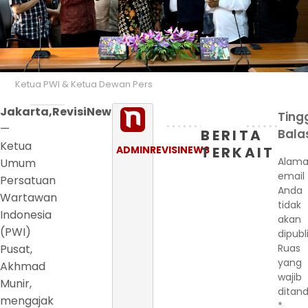
Ketua PWI & Ketua Dewan Pers
Jakarta,RevisiNews.Com
Ting
—
BERITA
Bala
Ketua
ADMINREVISINEWS
TERKAIT
Alama
Umum
email
Persatuan
Anda
Wartawan
tidak
Indonesia
akan
(PWI)
dipubl
Pusat,
Ruas
yang
Akhmad
wajib
Munir,
ditand
mengajak
*