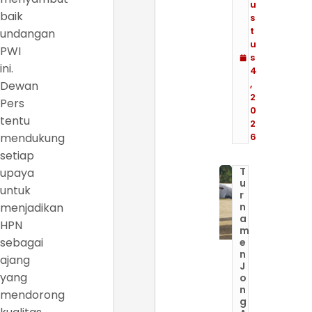
u
baik
s
t
undangan
u
PWI
s
ini.
4
,
Dewan
2
Pers
0
tentu
2
mendukung
6
setiap
T
upaya
u
untuk
r
menjadikan
n
a
HPN
m
sebagai
e
n
ajang
J
yang
o
n
mendorong
g