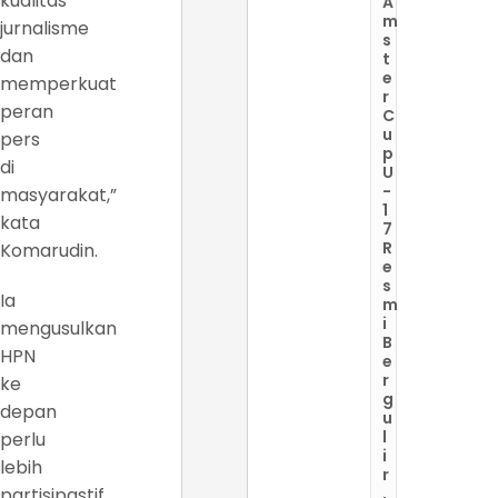
kualitas
A
m
jurnalisme
s
dan
t
e
memperkuat
r
peran
C
u
pers
p
di
U
-
masyarakat,”
1
kata
7
R
Komarudin.
e
s
Ia
m
i
mengusulkan
B
HPN
e
r
ke
g
depan
u
l
perlu
i
lebih
r
partisipastif
,