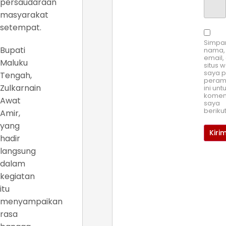
persaudaraan
masyarakat
setempat.
Simpa
Bupati
nama,
email,
Maluku
situs 
saya 
Tengah,
pera
Zulkarnain
ini unt
komen
Awat
saya
beriku
Amir,
yang
hadir
langsung
dalam
kegiatan
itu
menyampaikan
rasa