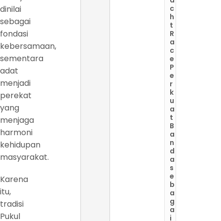
dinilai
c
h
sebagai
t
fondasi
R
a
kebersamaan,
c
sementara
e
P
adat
e
menjadi
r
k
perekat
u
yang
a
t
menjaga
B
harmoni
a
n
kehidupan
d
masyarakat.
a
s
e
Karena
b
itu,
a
g
tradisi
a
Pukul
i