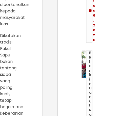
t
diperkenalkan
u
kepada
s
6
masyarakat
,
luas.
2
0
Dikatakan
2
6
tradisi
Pukul
B
Sapu
R
bukan
I
B
tentang
i
siapa
k
i
yang
n
paling
H
a
kuat,
r
tetapi
u
!
bagaimana
R
keberanian
a