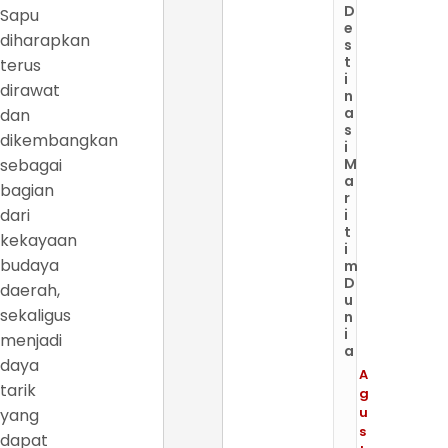
D
Sapu
e
diharapkan
s
t
terus
i
dirawat
n
a
dan
s
dikembangkan
i
sebagai
M
a
bagian
r
dari
i
t
kekayaan
i
budaya
m
D
daerah,
u
sekaligus
n
i
menjadi
a
daya
A
tarik
g
u
yang
s
dapat