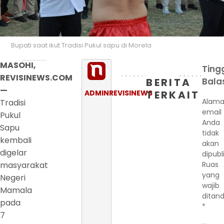
Bupati saat ikut Tradisi Pukul sapu di Morela
MASOHI,
Ting
REVISINEWS.COM
BERITA
Bala
—
ADMINREVISINEWS
TERKAIT
Alama
Tradisi
email
Pukul
Anda
Sapu
tidak
kembali
akan
digelar
dipubl
masyarakat
Ruas
yang
Negeri
wajib
Mamala
ditand
pada
*
7