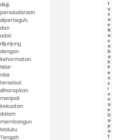
t
diuji,
u
persaudaraan
s
a
diperteguh,
n
dan
N
adat
a
s
dijunjung
a
dengan
b
a
kehormatan.
h
Nilai-
P
e
nilai
n
tersebut
s
i
diharapkan
u
menjadi
n
a
kekuatan
n
dalam
D
a
membangun
p
Maluku
a
t
Tengah