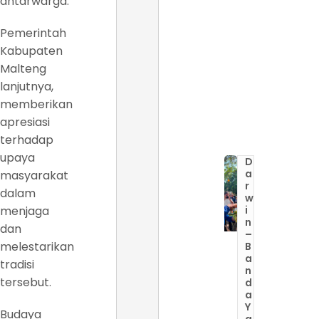
antarwarga.
Pemerintah
Kabupaten
Malteng
lanjutnya,
memberikan
apresiasi
terhadap
upaya
D
a
masyarakat
r
dalam
w
menjaga
i
n
dan
–
melestarikan
B
a
tradisi
n
tersebut.
d
a
Y
Budaya
a