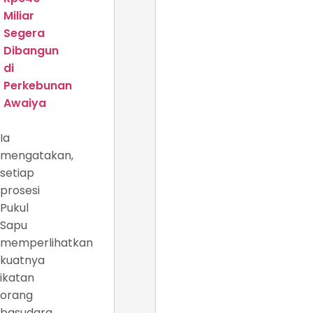
Miliar
Segera
Dibangun
di
Perkebunan
Awaiya
Ia
mengatakan,
setiap
prosesi
Pukul
Sapu
memperlihatkan
kuatnya
ikatan
orang
basudara.