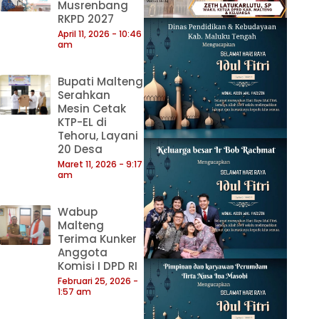
Musrenbang
RKPD 2027
April 11, 2026
10:46
am
Bupati Malteng
Serahkan
Mesin Cetak
KTP-EL di
Tehoru, Layani
20 Desa
Maret 11, 2026
9:17
am
Wabup
Malteng
Terima Kunker
Anggota
Komisi I DPD RI
Februari 25, 2026
1:57 am