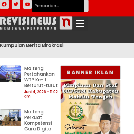
Kumpulan Berita Birokrasi
Malteng
BANNER IKLAN
Pertahankan
WTP Ke-11
Berturut-turut
Juni 4, 2026
11:02
am
Malteng
Perkuat
Kompetensi
Guru Digital