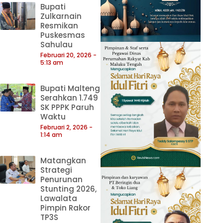
Bupati
Zulkarnain
Resmikan
Puskesmas
Sahulau
Februari 20, 2026
5:13 am
Bupati Malteng
Serahkan 1.749
SK PPPK Paruh
Waktu
Februari 2, 2026
1:14 am
Matangkan
Strategi
Penurunan
Stunting 2026,
Lawalata
Pimpin Rakor
TP3S