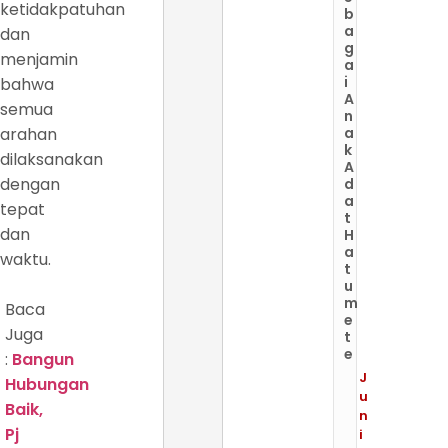
ketidakpatuhan
b
a
dan
g
menjamin
a
i
bahwa
A
semua
n
arahan
a
k
dilaksanakan
A
dengan
d
a
tepat
t
dan
H
a
waktu.
t
u
m
Baca
e
Juga
t
e
:
Bangun
J
Hubungan
u
Baik,
n
Pj
i