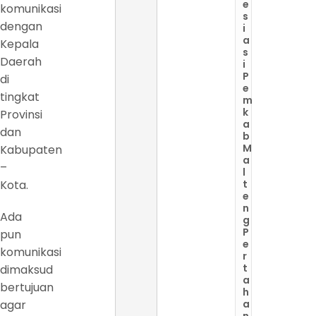
e
komunikasi
s
dengan
i
a
Kepala
s
Daerah
i
P
di
e
tingkat
m
k
Provinsi
a
dan
b
M
Kabupaten
a
–
l
Kota.
t
e
n
Ada
g
P
pun
e
komunikasi
r
t
dimaksud
a
bertujuan
h
agar
a
n