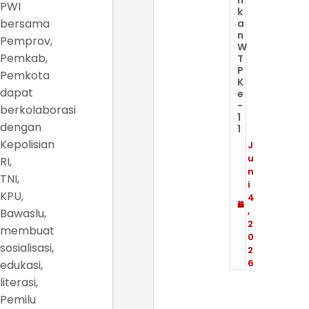
PWI
k
bersama
a
n
Pemprov,
W
Pemkab,
T
P
Pemkota
K
dapat
e
-
berkolaborasi
1
dengan
1
Kepolisian
J
u
RI,
n
TNI,
i
KPU,
4
,
Bawaslu,
2
membuat
0
sosialisasi,
2
6
edukasi,
literasi,
Pemilu