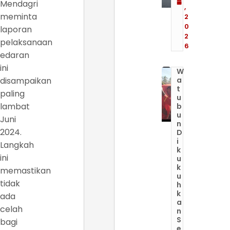
Mendagri
,
meminta
2
0
laporan
2
pelaksanaan
6
edaran
ini
W
disampaikan
a
t
paling
u
lambat
b
u
Juni
n
2024.
D
i
Langkah
k
ini
u
k
memastikan
u
tidak
h
k
ada
a
celah
n
S
bagi
e