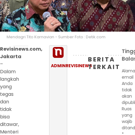
Mendagri Tito Karnavian - Sumber Foto : Detik.com
Revisinews.com,
Ting
Jakarta
BERITA
Bala
–
ADMINREVISINEWS
TERKAIT
Alama
Dalam
email
langkah
Anda
yang
tidak
tegas
akan
dan
dipubl
tidak
Ruas
yang
bisa
wajib
ditawar,
ditand
Menteri
*