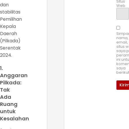
Situs
dan
Web
stabilitas
Pemilihan
Kepala
Daerah
Simpa
nama,
(Pilkada)
email,
situs 
Serentak
saya 
2024.
pera
ini unt
komen
1.
saya
beriku
Anggaran
Pilkada:
Tak
Ada
Ruang
untuk
Kesalahan