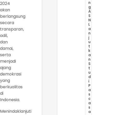
n
2024
g
akan
A
S
berlangsung
N
secara
L
transparan,
a
n
adil,
j
dan
u
t
damai,
k
serta
a
n
menjadi
S
ajang
t
u
demokrasi
d
yang
i
P
berkualitas
a
di
s
c
Indonesia.
a
s
Menindaklanjuti
a