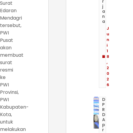
r
Surat
j
Edaran
a
n
Mendagri
a
tersebut,
J
PWI
u
Pusat
n
i
akan
1
membuat
8
surat
,
2
resmi
0
ke
2
PWI
6
Provinsi,
PWI
D
P
Kabupaten-
R
Kota,
D
A
untuk
p
melakukan
r