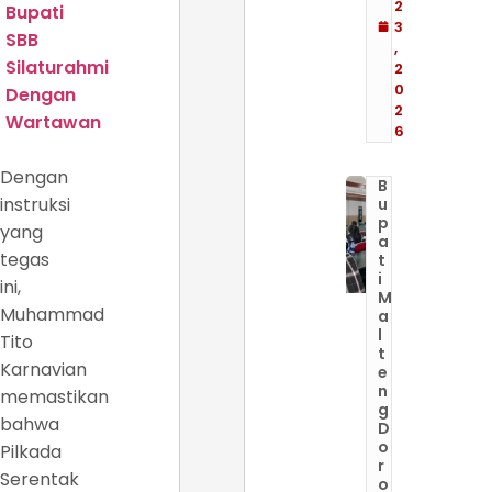
2
Bupati
3
SBB
,
Silaturahmi
2
0
Dengan
2
Wartawan
6
Dengan
B
instruksi
u
p
yang
a
tegas
t
i
ini,
M
Muhammad
a
l
Tito
t
Karnavian
e
n
memastikan
g
bahwa
D
o
Pilkada
r
Serentak
o