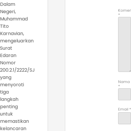
Dalam
Komen
Negeri,
*
Muhammad
Tito
Karnavian,
mengeluarkan
Surat
Edaran
Nomor
200.2.1/2222/SJ
yang
Nama
menyoroti
*
tiga
langkah
penting
Email
*
untuk
memastikan
kelancaran