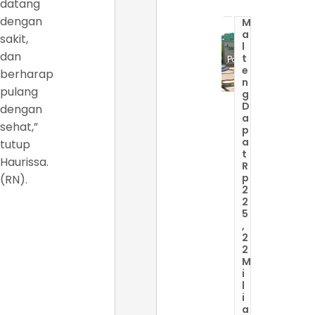
datang
dengan
M
a
sakit,
l
dan
t
e
berharap
n
pulang
g
D
dengan
a
sehat,”
p
a
tutup
t
Haurissa.
R
p
(RN).
2
2
5
,
2
2
M
i
l
i
a