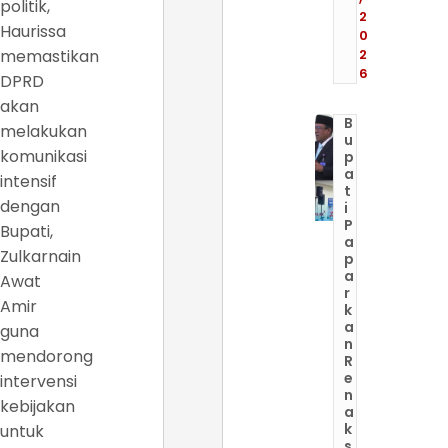
politik,
2
Haurissa
0
memastikan
2
6
DPRD
akan
B
melakukan
u
komunikasi
p
a
intensif
t
dengan
i
P
Bupati,
a
Zulkarnain
p
a
Awat
r
Amir
k
a
guna
n
mendorong
R
e
intervensi
n
kebijakan
a
k
untuk
s