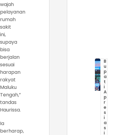
wajah
pelayanan
rumah
sakit
ini,
supaya
bisa
berjalan
B
sesuai
u
p
harapan
a
rakyat
t
Maluku
i
A
Tengah,”
p
tandas
r
e
Haurissa.
s
i
a
Ia
s
berharap,
i