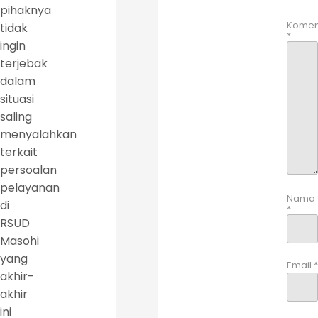
pihaknya
Komen
tidak
*
ingin
terjebak
dalam
situasi
saling
menyalahkan
terkait
persoalan
pelayanan
Nama
di
*
RSUD
Masohi
yang
Email
*
akhir-
akhir
ini