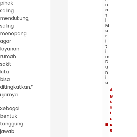
pihak
n
a
saling
s
mendukung,
i
saling
M
a
menopang
r
agar
i
t
layanan
i
rumah
m
D
sakit
u
kita
n
i
bisa
a
ditingkatkan,”
A
ujarnya.
g
u
s
Sebagai
t
bentuk
u
tanggung
s
6
jawab
,