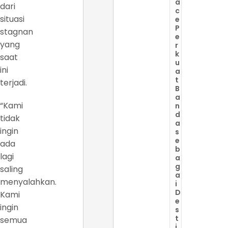
a
dari
c
situasi
e
P
stagnan
e
yang
r
k
saat
u
ini
a
t
terjadi.
B
a
“Kami
n
d
tidak
a
ingin
s
e
ada
b
lagi
a
g
saling
a
menyalahkan.
i
D
Kami
e
ingin
s
t
semua
i