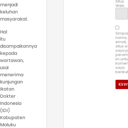
Situs
menjadi
Web
keluhan
masyarakat.
Hal
Simpa
nama,
itu
email,
disampaikannya
situs 
saya 
kepada
pera
ini unt
wartawan,
komen
usai
saya
beriku
menerima
kunjungan
Ikatan
Dokter
Indonesia
(IDI)
Kabupaten
Maluku