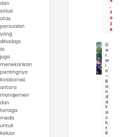
6
dan
,
solusi
2
atas
0
2
persoalan
6
yang
dihadapi.
D
Ia
a
r
juga
w
menekankan
i
n
pentingnya
–
kolaborasi
B
a
antara
n
manajemen
d
a
dan
Y
tenaga
a
medis
c
h
untuk
t
keluar
R