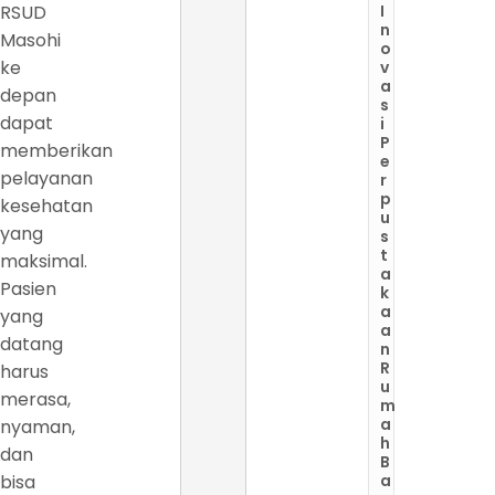
RSUD
I
n
Masohi
o
ke
v
a
depan
s
dapat
i
P
memberikan
e
pelayanan
r
p
kesehatan
u
yang
s
t
maksimal.
a
Pasien
k
a
yang
a
datang
n
R
harus
u
merasa,
m
a
nyaman,
h
dan
B
bisa
a