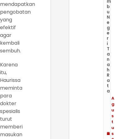
m
mendapatkan
b
pengobatan
u
N
yang
e
efektif
g
e
agar
r
kembali
i
T
sembuh.
a
n
Karena
a
h
itu,
R
Haurissa
a
t
meminta
a
para
A
dokter
g
u
spesialis
s
turut
t
memberi
u
s
masukan