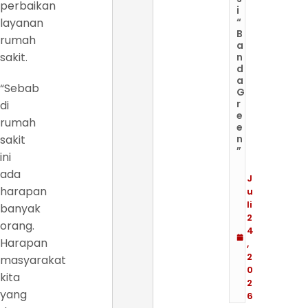
perbaikan
i
layanan
“
B
rumah
a
sakit.
n
d
a
“Sebab
G
r
di
e
rumah
e
sakit
n
”
ini
ada
J
harapan
u
li
banyak
2
orang.
4
Harapan
,
2
masyarakat
0
kita
2
yang
6