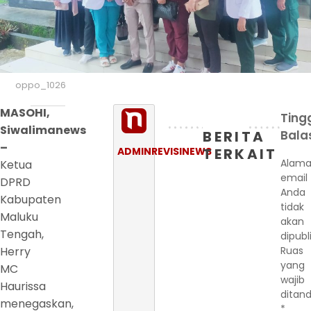
oppo_1026
MASOHI,
Ting
Siwalimanews
BERITA
Bala
–
ADMINREVISINEWS
TERKAIT
Alama
Ketua
email
DPRD
Anda
Kabupaten
tidak
Maluku
akan
Tengah,
dipubl
Herry
Ruas
yang
MC
wajib
Haurissa
ditand
menegaskan,
*