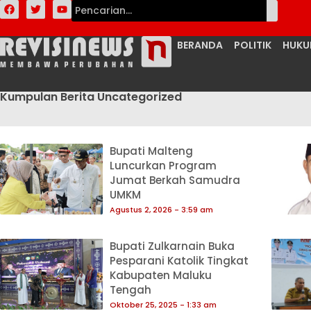
BERANDA
POLITIK
HUK
Kumpulan Berita Uncategorized
Bupati Malteng
Luncurkan Program
Jumat Berkah Samudra
UMKM
Agustus 2, 2026
3:59 am
Bupati Zulkarnain Buka
Pesparani Katolik Tingkat
Kabupaten Maluku
Tengah
Oktober 25, 2025
1:33 am