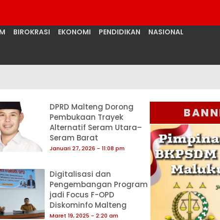
UM
BIROKRASI
EKONOMI
PENDIDIKAN
NASIONAL
DPRD Malteng Dorong
BANN
Pembukaan Trayek
Alternatif Seram Utara–
Seram Barat
Januari 27, 2026
11:08 pm
Digitalisasi dan
Pengembangan Program
jadi Focus F-OPD
Diskominfo Malteng
Maret 19, 2025
2:20 am