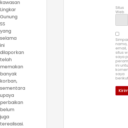
kawasan
Situs
Lingkar
Web
Gunung
SS
yang
selama
Simpa
nama,
ini
email,
dilaporkan
situs 
saya 
telah
pera
ini unt
memakan
komen
banyak
saya
beriku
korban,
sementara
upaya
perbaikan
belum
juga
terealisasi.