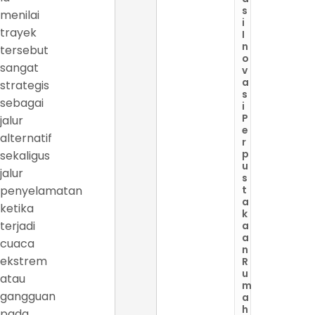
s
menilai
i
trayek
I
n
tersebut
o
sangat
v
a
strategis
s
sebagai
i
P
jalur
e
alternatif
r
p
sekaligus
u
jalur
s
penyelamatan
t
a
ketika
k
terjadi
a
a
cuaca
n
ekstrem
R
u
atau
m
gangguan
a
h
pada