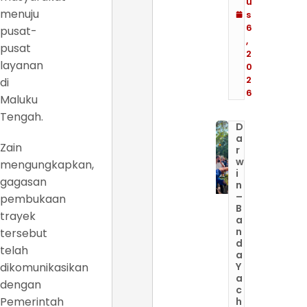
u
menuju
s
6
pusat-
,
pusat
2
layanan
0
2
di
6
Maluku
Tengah.
D
a
Zain
r
w
mengungkapkan,
i
gagasan
n
–
pembukaan
B
trayek
a
n
tersebut
d
telah
a
dikomunikasikan
Y
a
dengan
c
Pemerintah
h