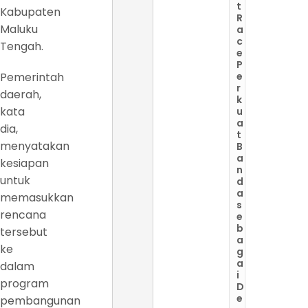
t
Kabupaten
R
Maluku
a
c
Tengah.
e
P
Pemerintah
e
r
daerah,
k
kata
u
a
dia,
t
menyatakan
B
a
kesiapan
n
untuk
d
a
memasukkan
s
rencana
e
b
tersebut
a
ke
g
a
dalam
i
program
D
e
pembangunan