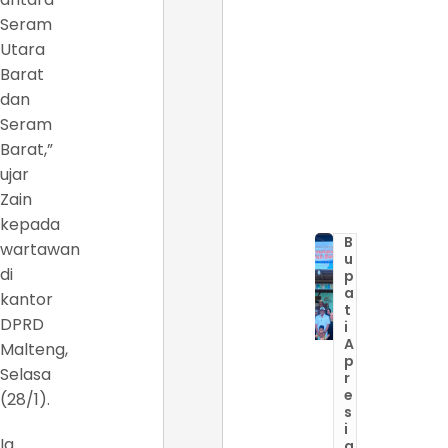
Seram
Utara
Barat
dan
Seram
Barat,”
ujar
Zain
kepada
B
wartawan
u
di
p
a
kantor
t
DPRD
i
A
Malteng,
p
Selasa
r
e
(28/1).
s
i
Ia
a