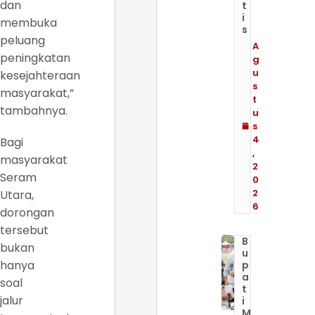
dan
t
i
membuka
s
peluang
A
peningkatan
g
u
kesejahteraan
s
masyarakat,”
t
tambahnya.
u
s
4
Bagi
,
masyarakat
2
Seram
0
2
Utara,
6
dorongan
tersebut
B
bukan
u
hanya
p
a
soal
t
jalur
i
M