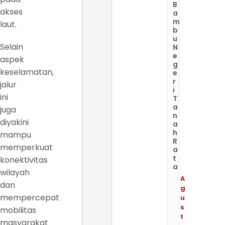
B
akses
a
m
laut.
b
u
Selain
N
e
aspek
g
keselamatan,
e
r
jalur
i
ini
T
a
juga
n
diyakini
a
h
mampu
R
memperkuat
a
t
konektivitas
a
wilayah
A
dan
g
mempercepat
u
s
mobilitas
t
masyarakat