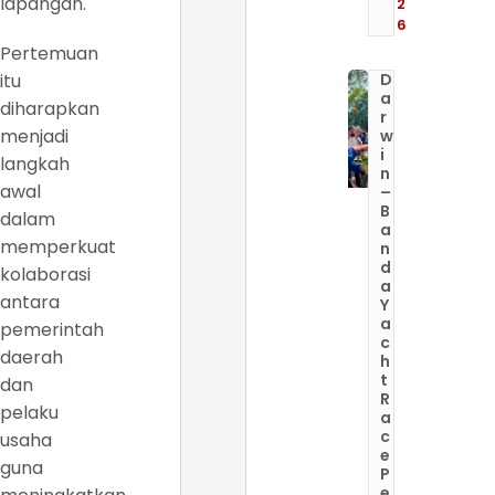
lapangan.
2
6
Pertemuan
itu
D
a
diharapkan
r
menjadi
w
i
langkah
n
awal
–
B
dalam
a
memperkuat
n
d
kolaborasi
a
antara
Y
a
pemerintah
c
daerah
h
t
dan
R
pelaku
a
c
usaha
e
guna
P
e