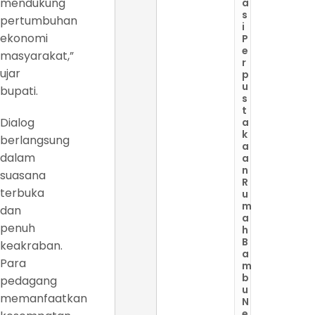
mendukung
a
s
pertumbuhan
i
ekonomi
P
e
masyarakat,”
r
ujar
p
u
bupati.
s
t
Dialog
a
k
berlangsung
a
dalam
a
n
suasana
R
terbuka
u
m
dan
a
penuh
h
B
keakraban.
a
Para
m
b
pedagang
u
memanfaatkan
N
e