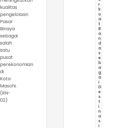
meningkatkan
r
kualitas
k
pengelolaan
u
a
Pasar
t
Binaya
B
a
sebagai
n
salah
d
a
satu
s
pusat
e
b
perekonomian
a
di
g
a
Kota
i
Masohi.
D
e
(RN-
s
02)
t
i
n
a
s
i