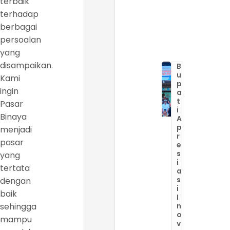
terbaik
terhadap
berbagai
persoalan
yang
disampaikan.
B
u
Kami
p
ingin
a
t
Pasar
i
Binaya
A
p
menjadi
r
pasar
e
s
yang
i
tertata
a
s
dengan
i
baik
I
sehingga
n
o
mampu
v