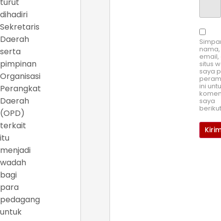
turut
dihadiri
Sekretaris
Daerah
Simpa
nama,
serta
email,
pimpinan
situs 
saya 
Organisasi
pera
ini unt
Perangkat
komen
Daerah
saya
beriku
(OPD)
terkait
itu
menjadi
wadah
bagi
para
pedagang
untuk