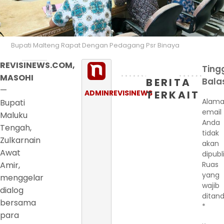
Bupati Malteng Rapat Dengan Pedagang Psr Binaya
REVISINEWS.COM,
Ting
MASOHI
BERITA
Bala
—
ADMINREVISINEWS
TERKAIT
Alama
Bupati
email
Maluku
Anda
Tengah,
tidak
Zulkarnain
akan
Awat
dipubl
Amir,
Ruas
yang
menggelar
wajib
dialog
ditand
bersama
*
para