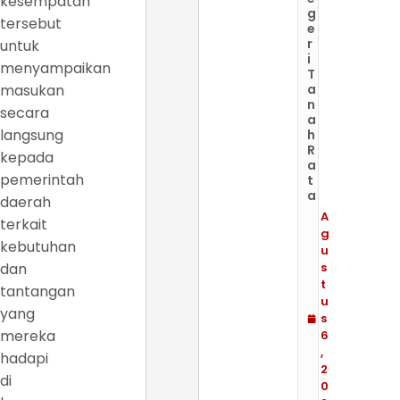
kesempatan
g
tersebut
e
r
untuk
i
menyampaikan
T
masukan
a
n
secara
a
langsung
h
R
kepada
a
pemerintah
t
a
daerah
A
terkait
g
kebutuhan
u
dan
s
t
tantangan
u
yang
s
mereka
6
,
hadapi
2
di
0