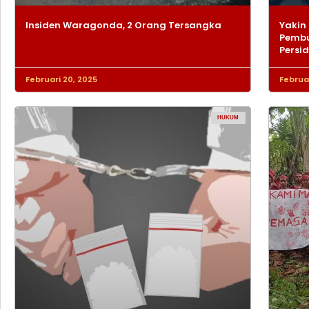
Insiden Waragonda, 2 Orang Tersangka
Yakin 
Pembu
Persi
Februari 20, 2025
Februar
HUKUM