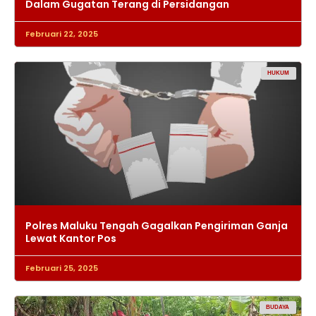
Dalam Gugatan Terang di Persidangan
Februari 22, 2025
HUKUM
Polres Maluku Tengah Gagalkan Pengiriman Ganja
Lewat Kantor Pos
Februari 25, 2025
BUDAYA