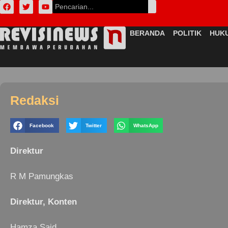
BERANDA
POLITIK
HUK
Redaksi
Facebook
Twitter
WhatsApp
Direktur
R M Pamungkas
Direktur, Konten
Hamza Said