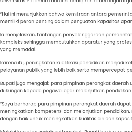
Universitas Pattimura dan kini berkiprah di berbagai org
“Hal ini menunjukkan bahwa kemitraan antara pemerinta
memiliki peran penting dalam penguatan kapasitas apara
Ia menjelaskan, tantangan penyelenggaraan pemerintaha
kompleks sehingga membutuhkan aparatur yang profesio
yang memadai.
Karena itu, peningkatan kualifikasi pendidikan menjadi 
pelayanan publik yang lebih baik serta mempercepat 
Bupati juga mengajak para pimpinan perangkat daerah 
dukungan kepada pegawai agar melanjutkan pendidikan ke
“Saya berharap para pimpinan perangkat daerah dapa
meningkatkan kompetensi dan melanjutkan pendidikan. 
dengan baik untuk meningkatkan kualitas diri dan kapasit
Melalui kegiatan sosialisasi tersebut, Bupati berharap