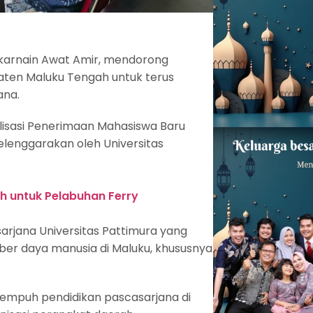
lkarnain Awat Amir, mendorong
paten Maluku Tengah untuk terus
ana.
lisasi Penerimaan Mahasiswa Baru
lenggarakan oleh Universitas
h untuk Pelabuhan Ferry
rjana Universitas Pattimura yang
mber daya manusia di Maluku, khususnya
empuh pendidikan pascasarjana di