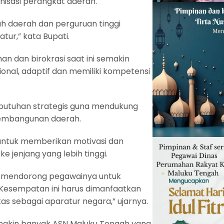
anisasi perangkat daerah.
h daerah dan perguruan tinggi
tur,” kata Bupati.
n dan birokrasi saat ini semakin
nal, adaptif dan memiliki kompetensi
kebutuhan strategis guna mendukung
pembangunan daerah.
untuk memberikan motivasi dan
 jenjang yang lebih tinggi.
t mendorong pegawainya untuk
Kesempatan ini harus dimanfaatkan
as sebagai aparatur negara,” ujarnya.
 semakin banyak ASN Maluku Tengah yang