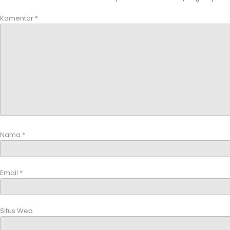
Komentar
*
Nama
*
Email
*
Situs Web