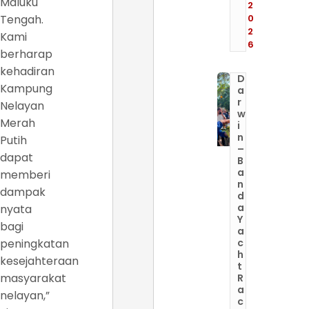
Maluku
2
Tengah.
0
2
Kami
6
berharap
kehadiran
D
Kampung
a
r
Nelayan
w
Merah
i
n
Putih
–
dapat
B
a
memberi
n
dampak
d
a
nyata
Y
bagi
a
peningkatan
c
h
kesejahteraan
t
masyarakat
R
a
nelayan,”
c