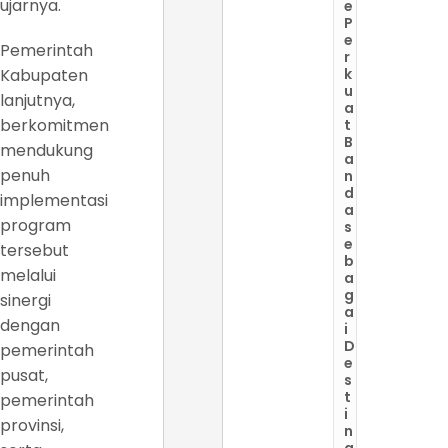
ujarnya.
e
P
e
Pemerintah
r
Kabupaten
k
u
lanjutnya,
a
berkomitmen
t
B
mendukung
a
penuh
n
d
implementasi
a
program
s
e
tersebut
b
melalui
a
g
sinergi
a
dengan
i
D
pemerintah
e
pusat,
s
t
pemerintah
i
provinsi,
n
a