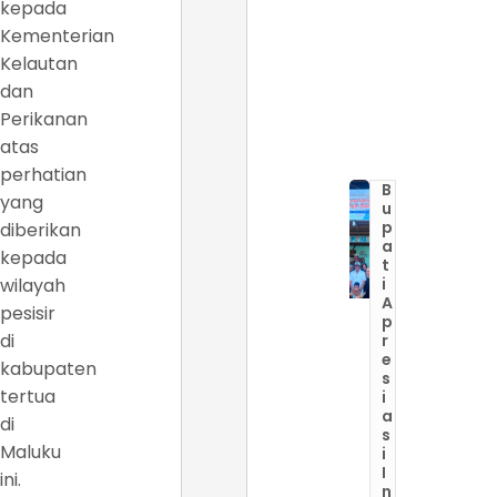
kepada
Kementerian
Kelautan
dan
Perikanan
atas
perhatian
B
yang
u
p
diberikan
a
kepada
t
wilayah
i
A
pesisir
p
di
r
e
kabupaten
s
tertua
i
a
di
s
Maluku
i
I
ini.
n