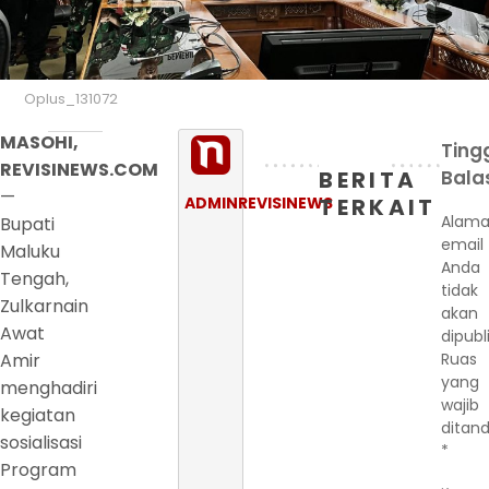
Oplus_131072
MASOHI,
Ting
REVISINEWS.COM
BERITA
Bala
—
ADMINREVISINEWS
TERKAIT
Alama
Bupati
email
Maluku
Anda
Tengah,
tidak
Zulkarnain
akan
Awat
dipubl
Amir
Ruas
yang
menghadiri
wajib
kegiatan
ditand
sosialisasi
*
Program