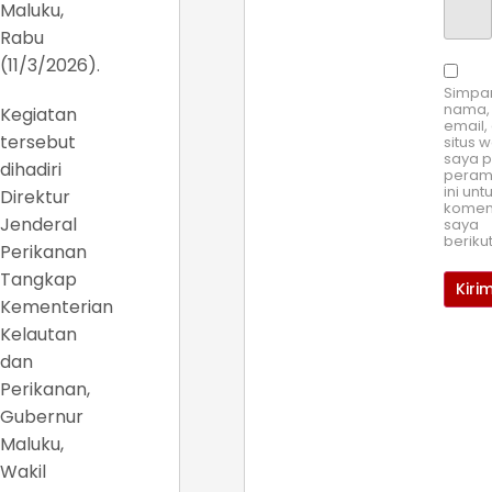
Maluku,
Rabu
(11/3/2026).
Simpa
nama,
Kegiatan
email,
tersebut
situs 
saya 
dihadiri
pera
ini unt
Direktur
komen
Jenderal
saya
beriku
Perikanan
Tangkap
Kementerian
Kelautan
dan
Perikanan,
Gubernur
Maluku,
Wakil