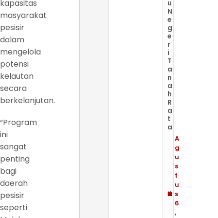
kapasitas
u
N
masyarakat
e
pesisir
g
e
dalam
r
mengelola
i
T
potensi
a
kelautan
n
a
secara
h
berkelanjutan.
R
a
t
“Program
a
ini
A
sangat
g
u
penting
s
bagi
t
daerah
u
s
pesisir
6
seperti
,