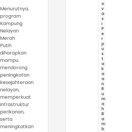
o
Menurutnya,
v
a
program
s
Kampung
i
P
Nelayan
e
Merah
r
p
Putih
u
diharapkan
s
t
mampu
a
mendorong
k
a
peningkatan
a
kesejahteraan
n
R
nelayan,
u
memperkuat
m
a
infrastruktur
h
perikanan,
B
serta
a
m
meningkatkan
b