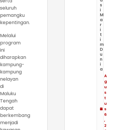
serta
s
seluruh
i
pemangku
M
a
kepentingan.
r
i
t
Melalui
i
program
m
D
ini
u
diharapkan
n
kampung-
i
a
kampung
A
nelayan
g
di
u
s
Maluku
t
Tengah
u
dapat
s
6
berkembang
,
menjadi
2
kawasan