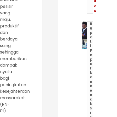
0
pesisir
2
6
yang
maju,
B
produktif
u
dan
p
a
berdaya
t
saing
i
P
sehingga
a
memberikan
p
a
dampak
r
nyata
k
a
bagi
n
peningkatan
R
e
kesejahteraan
n
masyarakat.
a
k
(RN-
s
01).
i
“