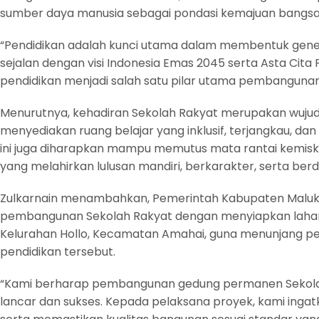
sumber daya manusia sebagai pondasi kemajuan bangsa
“Pendidikan adalah kunci utama dalam membentuk gener
sejalan dengan visi Indonesia Emas 2045 serta Asta Cita
pendidikan menjadi salah satu pilar utama pembangunan n
Menurutnya, kehadiran Sekolah Rakyat merupakan wuju
menyediakan ruang belajar yang inklusif, terjangkau, da
ini juga diharapkan mampu memutus mata rantai kemisk
yang melahirkan lulusan mandiri, berkarakter, serta berd
Zulkarnain menambahkan, Pemerintah Kabupaten Malu
pembangunan Sekolah Rakyat dengan menyiapkan lahan s
Kelurahan Hollo, Kecamatan Amahai, guna menunjang 
pendidikan tersebut.
“Kami berharap pembangunan gedung permanen Sekolah 
lancar dan sukses. Kepada pelaksana proyek, kami ingat