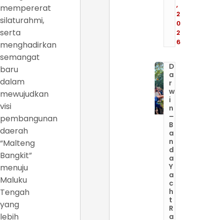
,
mempererat
2
silaturahmi,
0
serta
2
6
menghadirkan
semangat
D
baru
a
dalam
r
w
mewujudkan
i
visi
n
–
pembangunan
B
daerah
a
n
“Malteng
d
Bangkit”
a
Y
menuju
a
Maluku
c
Tengah
h
t
yang
R
lebih
a