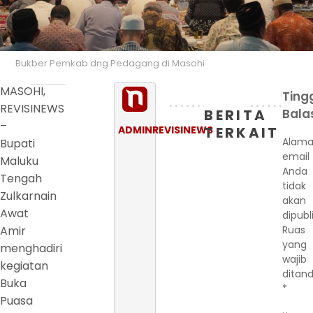
Bukber Pemkab dng Pedagang di Masohi
MASOHI,
Ting
REVISINEWS
BERITA
Bala
–
ADMINREVISINEWS
TERKAIT
Alama
Bupati
email
Maluku
Anda
Tengah
tidak
Zulkarnain
akan
Awat
dipubl
Amir
Ruas
yang
menghadiri
wajib
kegiatan
ditand
Buka
*
Puasa