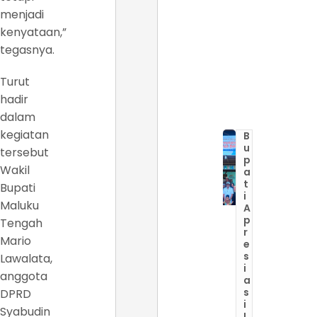
menjadi
kenyataan,”
tegasnya.
Turut
hadir
dalam
kegiatan
B
u
tersebut
p
Wakil
a
t
Bupati
i
Maluku
A
p
Tengah
r
Mario
e
s
Lawalata,
i
anggota
a
s
DPRD
i
Syabudin
I