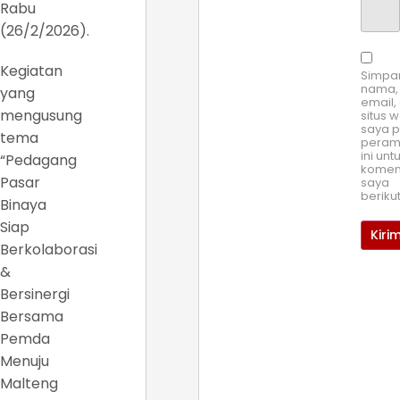
Rabu
(26/2/2026).
Kegiatan
Simpa
nama,
yang
email,
mengusung
situs 
saya 
tema
pera
ini unt
“Pedagang
komen
Pasar
saya
beriku
Binaya
Siap
Berkolaborasi
&
Bersinergi
Bersama
Pemda
Menuju
Malteng