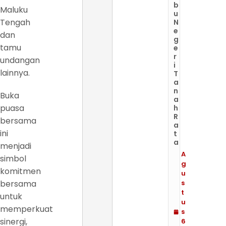
b
Maluku
u
Tengah
N
e
dan
g
tamu
e
r
undangan
i
lainnya.
T
a
n
Buka
a
puasa
h
R
bersama
a
ini
t
a
menjadi
A
simbol
g
komitmen
u
bersama
s
t
untuk
u
memperkuat
s
sinergi,
6