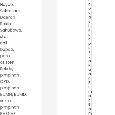
Hayoto,
n
o
Sekretaris
v
Daerah
a
s
Rakib
i
Sahubawa,
P
e
staf
r
ahli
p
u
bupati,
s
para
t
a
asisten
k
Sekda,
a
a
pimpinan
n
OPD,
R
u
pimpinan
m
BUMN/BUMD,
a
h
serta
B
pimpinan
a
BASNAZ
m