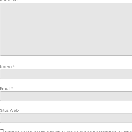
Nama
*
Email
*
Situs Web