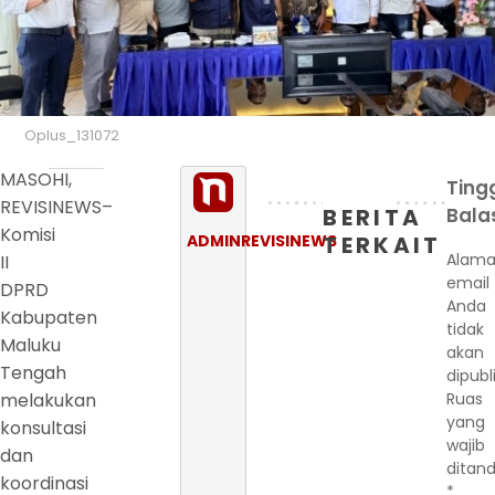
Oplus_131072
MASOHI,
Ting
REVISINEWS–
BERITA
Bala
Komisi
ADMINREVISINEWS
TERKAIT
Alama
II
email
DPRD
Anda
Kabupaten
tidak
Maluku
akan
Tengah
dipubl
melakukan
Ruas
yang
konsultasi
wajib
dan
ditand
koordinasi
*