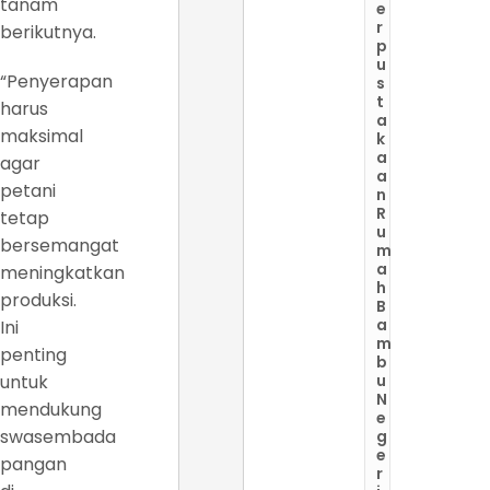
tanam
e
r
berikutnya.
p
u
“Penyerapan
s
t
harus
a
maksimal
k
a
agar
a
petani
n
R
tetap
u
bersemangat
m
a
meningkatkan
h
produksi.
B
a
Ini
m
penting
b
untuk
u
N
mendukung
e
swasembada
g
e
pangan
r