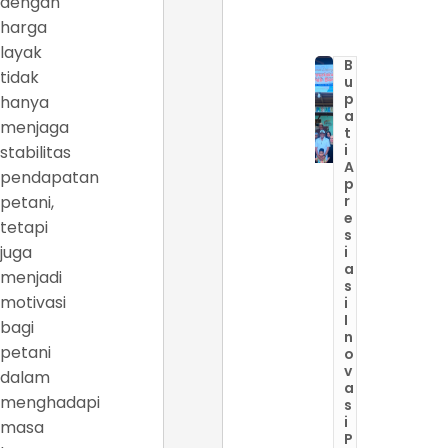
dengan
harga
layak
B
tidak
u
p
hanya
a
menjaga
t
i
stabilitas
A
pendapatan
p
petani,
r
e
tetapi
s
juga
i
a
menjadi
s
motivasi
i
I
bagi
n
petani
o
v
dalam
a
menghadapi
s
i
masa
P