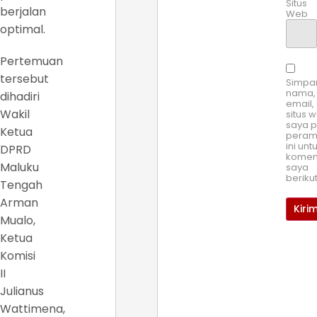
Situs
berjalan
Web
optimal.
Pertemuan
tersebut
Simpa
nama,
dihadiri
email,
Wakil
situs 
saya 
Ketua
pera
ini unt
DPRD
komen
Maluku
saya
beriku
Tengah
Arman
Mualo,
Ketua
Komisi
II
Julianus
Wattimena,