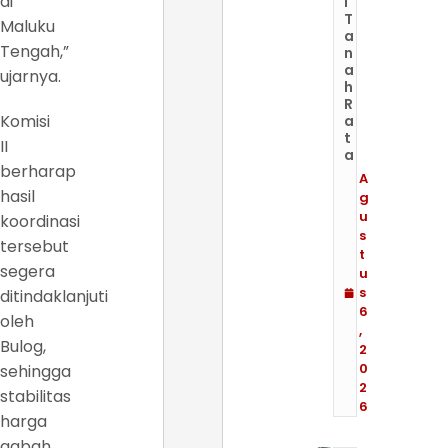
di
i
T
Maluku
a
Tengah,”
n
a
ujarnya.
h
R
Komisi
a
t
II
a
berharap
A
hasil
g
u
koordinasi
s
tersebut
t
segera
u
s
ditindaklanjuti
6
oleh
,
Bulog,
2
0
sehingga
2
stabilitas
6
harga
gabah