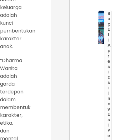
keluarga
B
adalah
u
kunci
p
a
pembentukan
t
karakter
i
A
anak.
p
r
“Dharma
e
s
Wanita
i
adalah
a
s
garda
i
terdepan
I
n
dalam
o
membentuk
v
a
karakter,
s
etika,
i
dan
P
e
mental