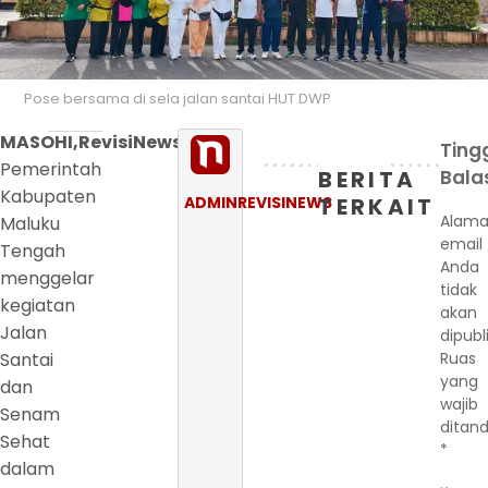
Pose bersama di sela jalan santai HUT DWP
MASOHI,RevisiNews.com
-
Ting
Pemerintah
BERITA
Bala
Kabupaten
ADMINREVISINEWS
TERKAIT
Alama
Maluku
email
Tengah
Anda
menggelar
tidak
kegiatan
akan
Jalan
dipubl
Santai
Ruas
yang
dan
wajib
Senam
ditand
Sehat
*
dalam