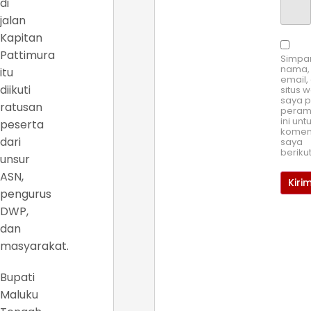
di
jalan
Kapitan
Pattimura
Simpa
nama,
itu
email,
diikuti
situs 
saya 
ratusan
pera
ini unt
peserta
komen
dari
saya
beriku
unsur
ASN,
pengurus
DWP,
dan
masyarakat.
Bupati
Maluku