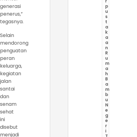
r
generasi
p
u
penerus,”
s
tegasnya.
t
a
k
Selain
a
mendorong
a
n
penguatan
R
peran
u
m
keluarga,
a
kegiatan
h
B
jalan
a
santai
m
b
dan
u
senam
N
e
sehat
g
ini
e
r
disebut
i
menjadi
T