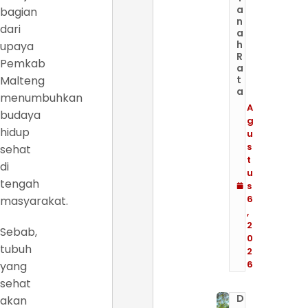
a
bagian
n
dari
a
h
upaya
R
Pemkab
a
Malteng
t
a
menumbuhkan
A
budaya
g
hidup
u
s
sehat
t
di
u
tengah
s
6
masyarakat.
,
2
Sebab,
0
tubuh
2
6
yang
sehat
D
akan