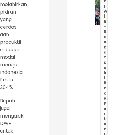
a
melahirkan
r
w
pikiran
i
yang
n
cerdas
–
B
dan
a
produktif
n
d
sebagai
a
modal
Y
a
menuju
c
Indonesia
h
t
Emas
R
2045.
a
c
e
Bupati
P
juga
e
r
mengajak
k
DWP
u
a
untuk
t