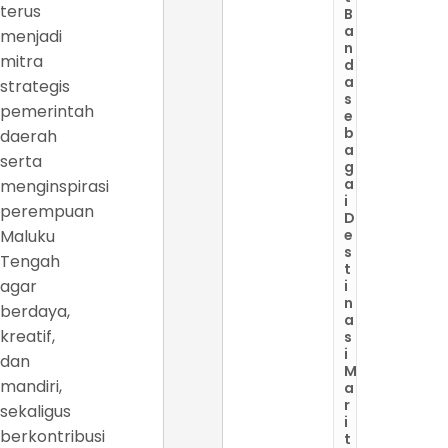
terus
B
a
menjadi
n
mitra
d
a
strategis
s
pemerintah
e
b
daerah
a
serta
g
a
menginspirasi
i
perempuan
D
Maluku
e
s
Tengah
t
agar
i
n
berdaya,
a
kreatif,
s
i
dan
M
mandiri,
a
r
sekaligus
i
berkontribusi
t