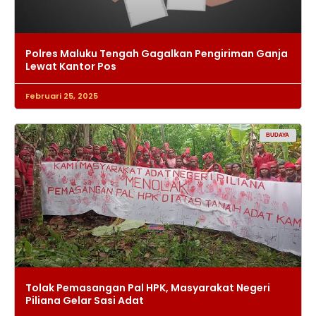
Polres Maluku Tengah Gagalkan Pengiriman Ganja
Lewat Kantor Pos
Februari 25, 2025
BUDAYA
Tolak Pemasangan Pal HPK, Masyarakat Negeri
Piliana Gelar Sasi Adat