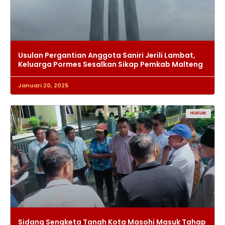
Usulan Pergantian Anggota Saniri Jerili Lambat,
Keluarga Pormes Sesalkan Sikap Pemkab Malteng
Januari 20, 2025
HUKUM
Sidang Sengketa Tanah Kota Masohi Masuk Tahap