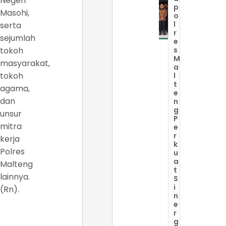
Negeri
p
Masohi,
o
l
serta
r
sejumlah
e
tokoh
s
M
masyarakat,
a
tokoh
l
t
agama,
e
dan
n
g
unsur
P
mitra
e
r
kerja
k
Polres
u
a
Malteng
t
lainnya.
S
i
(Rn).
n
e
r
g