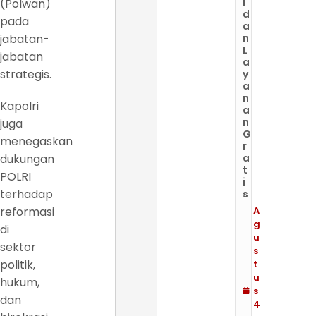
l
(Polwan)
d
pada
a
jabatan-
n
L
jabatan
a
strategis.
y
a
n
Kapolri
a
n
juga
G
menegaskan
r
dukungan
a
t
POLRI
i
terhadap
s
reformasi
A
g
di
u
sektor
s
politik,
t
u
hukum,
s
dan
4