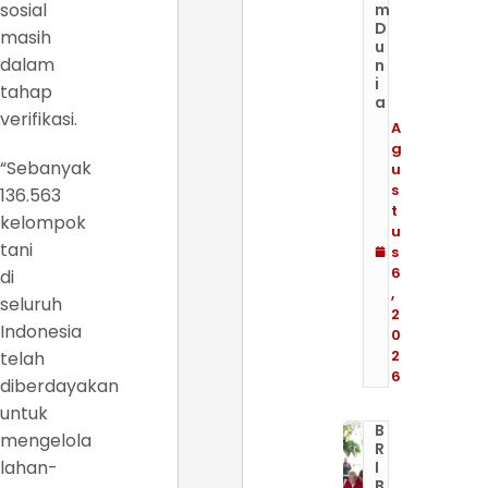
sosial
m
D
masih
u
dalam
n
i
tahap
a
verifikasi.
A
g
“Sebanyak
u
s
136.563
t
kelompok
u
tani
s
6
di
,
seluruh
2
Indonesia
0
2
telah
6
diberdayakan
untuk
B
mengelola
R
lahan-
I
B