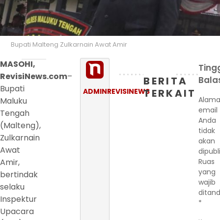
Bupati Malteng Zulkarnain Awat Amir
MASOHI,
Ting
RevisiNews.com
–
BERITA
Bala
Bupati
ADMINREVISINEWS
TERKAIT
Alama
Maluku
email
Tengah
Anda
(Malteng),
tidak
Zulkarnain
akan
Awat
dipubl
Amir,
Ruas
yang
bertindak
wajib
selaku
ditand
Inspektur
*
Upacara