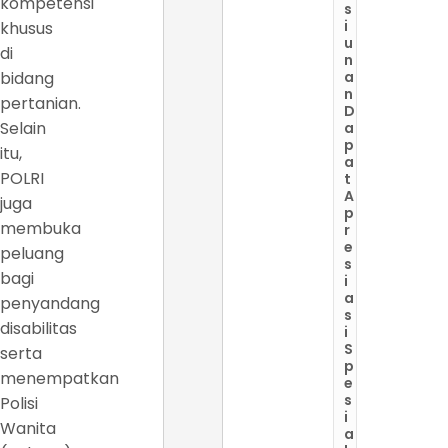
kompetensi
s
i
khusus
u
di
n
bidang
a
n
pertanian.
D
Selain
a
p
itu,
a
POLRI
t
A
juga
p
membuka
r
e
peluang
s
bagi
i
a
penyandang
s
disabilitas
i
S
serta
p
menempatkan
e
s
Polisi
i
Wanita
a