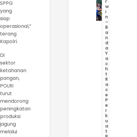
r
SPPG
w
yang
i
n
siap
–
operasional,”
B
a
terang
n
Kapolri.
d
a
Y
Di
a
sektor
c
h
ketahanan
t
pangan,
R
a
POLRI
c
turut
e
P
mendorong
e
peningkatan
r
k
produksi
u
jagung
a
melalui
t
B