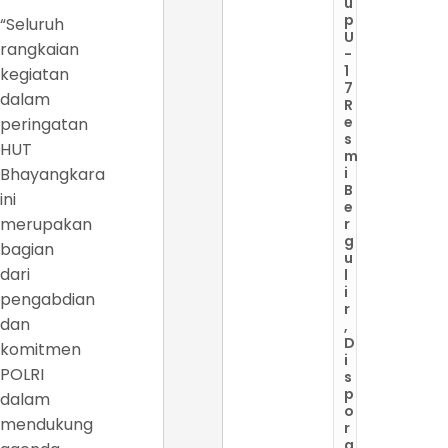
u
p
“Seluruh
U
rangkaian
-
1
kegiatan
7
dalam
R
e
peringatan
s
HUT
m
Bhayangkara
i
B
ini
e
merupakan
r
g
bagian
u
dari
l
i
pengabdian
r
dan
,
D
komitmen
i
POLRI
s
p
dalam
o
mendukung
r
a