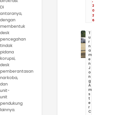
birokrasi.
,
2
Di
0
antaranya,
2
dengan
6
membentuk
desk
T
u
pencegahan
r
tindak
n
a
pidana
m
korupsi,
e
n
desk
J
pemberantasan
o
n
narkoba,
g
dan
A
m
unit-
s
unit
t
e
pendukung
r
lainnya.
C