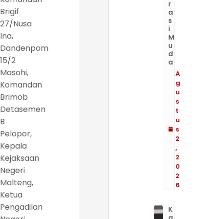
r
Brigif
a
s
27/Nusa
i
Ina,
M
u
Dandenpom
d
15/2
a
Masohi,
A
g
Komandan
u
Brimob
s
Detasemen
t
u
B
s
Pelopor,
2
Kepala
,
Kejaksaan
2
0
Negeri
2
Malteng,
6
Ketua
Pengadilan
K
a