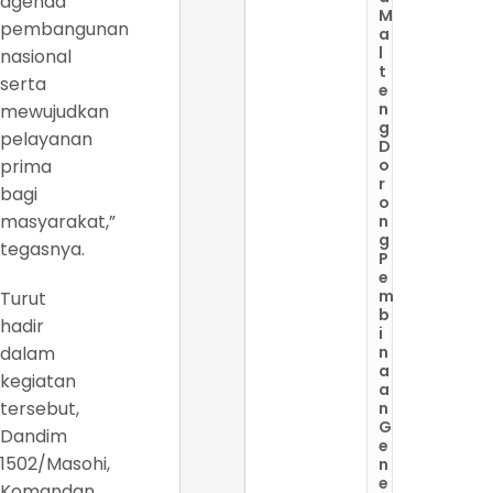
agenda
M
pembangunan
a
l
nasional
t
serta
e
n
mewujudkan
g
pelayanan
D
prima
o
r
bagi
o
masyarakat,”
n
g
tegasnya.
P
e
m
Turut
b
hadir
i
dalam
n
a
kegiatan
a
tersebut,
n
G
Dandim
e
1502/Masohi,
n
e
Komandan