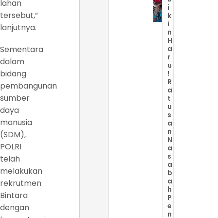
lahan
i
tersebut,”
k
i
lanjutnya.
n
H
Sementara
a
r
dalam
u
bidang
!
R
pembangunan
a
sumber
t
u
daya
s
manusia
a
n
(SDM),
N
POLRI
a
s
telah
a
melakukan
b
a
rekrutmen
h
Bintara
P
e
dengan
n