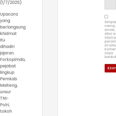
(1/7/2025)
Upacara
yang
Simpa
nama,
berlangsung
email,
khidmat
situs 
saya 
itu
pera
ini unt
dihadiri
komen
jajaran
saya
beriku
Forkopimda,
pejabat
lingkup
Pemkab
Malteng,
unsur
TNI-
Polri,
tokoh