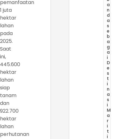
pemanfaatan
a
1 juta
n
d
hektar
a
lahan
s
e
pada
b
2025.
a
g
Saat
a
ini,
i
D
445.600
e
hektar
s
t
lahan
i
siap
n
a
tanam
s
dan
i
M
922.700
a
hektar
r
lahan
i
t
perhutanan
i