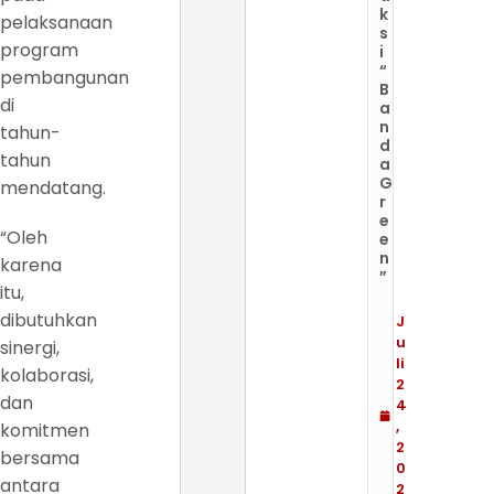
k
pelaksanaan
s
program
i
“
pembangunan
B
di
a
n
tahun-
d
tahun
a
G
mendatang.
r
e
“Oleh
e
n
karena
”
itu,
dibutuhkan
J
u
sinergi,
li
kolaborasi,
2
dan
4
,
komitmen
2
bersama
0
antara
2