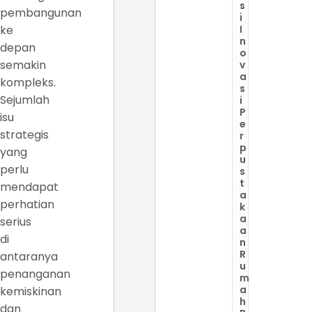
s
pembangunan
i
ke
I
n
depan
o
semakin
v
a
kompleks.
s
Sejumlah
i
P
isu
e
strategis
r
p
yang
u
perlu
s
t
mendapat
a
perhatian
k
a
serius
a
di
n
R
antaranya
u
penanganan
m
a
kemiskinan
h
dan