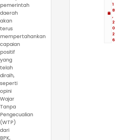
1
pemerintah
8
daerah
,
akan
2
terus
0
2
mempertahankan
6
capaian
positif
yang
telah
diraih,
seperti
opini
Wajar
Tanpa
Pengecualian
(WTP)
dari
BPK,