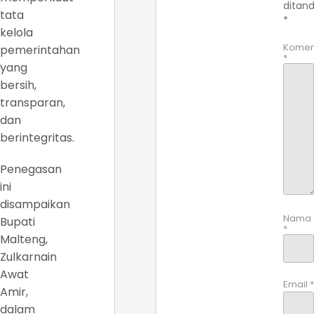
ditand
tata
*
kelola
Komen
pemerintahan
*
yang
bersih,
transparan,
dan
berintegritas.
Penegasan
ini
disampaikan
Nama
Bupati
*
Malteng,
Zulkarnain
Awat
Email
*
Amir,
dalam