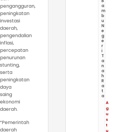
B
pengangguran,
a
m
peningkatan
b
investasi
u
N
daerah,
e
pengendalian
g
e
inflasi,
r
percepatan
i
T
penurunan
a
stunting,
n
a
serta
h
peningkatan
R
a
daya
t
saing
a
ekonomi
A
g
daerah.
u
s
“Pemerintah
t
daerah
u