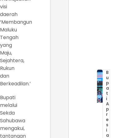
visi
daerah
‘Membangun
Maluku
Tengah
yang
Maju,
Sejahtera,
Rukun
B
dan
u
p
Berkeadilan.’
a
t
Bupati
i
A
melalui
p
Sekda
r
e
Sahubawa
s
mengakui,
i
a
tantangan