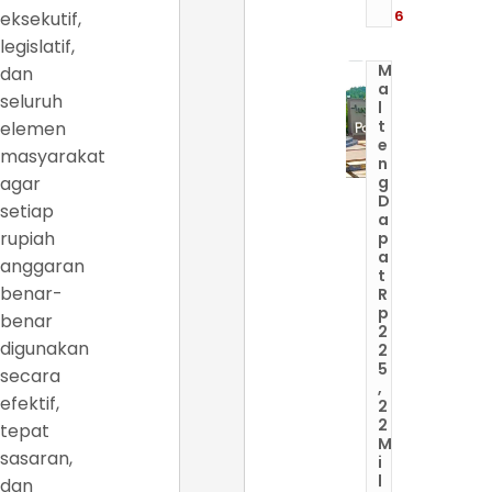
6
eksekutif,
legislatif,
M
dan
a
seluruh
l
t
elemen
e
masyarakat
n
agar
g
D
setiap
a
rupiah
p
a
anggaran
t
benar-
R
p
benar
2
digunakan
2
5
secara
,
efektif,
2
2
tepat
M
sasaran,
i
l
dan