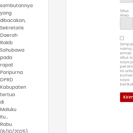
sambutannya
Situs
yang
Web
dibacakan,
Sekretaris
Daerah
Rakib
Simpa
nama,
Sahubawa
email,
pada
situs 
saya 
rapat
pera
ini unt
Paripurna
komen
DPRD
saya
beriku
Kabupaten
tertua
di
Maluku
itu ,
Rabu
(8/10/2025).