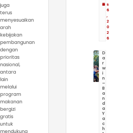
s
juga
6
terus
,
menyesuaikan
2
arah
0
2
kebijakan
6
pembangunan
dengan
D
prioritas
a
r
nasional,
w
antara
i
n
lain
–
melalui
B
a
program
n
makanan
d
a
bergizi
Y
gratis
a
untuk
c
h
mendukung