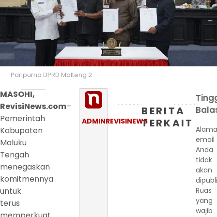
Paripurna DPRD Malteng 2
MASOHI,
Ting
RevisiNews.com
–
BERITA
Bala
Pemerintah
ADMINREVISINEWS
TERKAIT
Alama
Kabupaten
email
Maluku
Anda
Tengah
tidak
menegaskan
akan
komitmennya
dipubl
untuk
Ruas
yang
terus
wajib
memperkuat