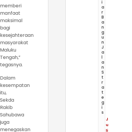
i
memberi
a
r
manfaat
B
maksimal
a
n
bagi
g
kesejahteraan
u
masyarakat
n
J
Maluku
a
Tengah,”
l
a
tegasnya.
n
S
t
Dalam
r
kesempatan
a
itu,
t
e
Sekda
g
Rakib
i
s
Sahubawa
J
juga
u
menegaskan
li