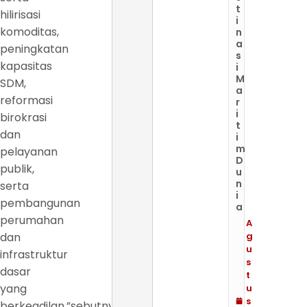
t
hilirisasi
i
komoditas,
n
a
peningkatan
s
kapasitas
i
M
SDM,
a
reformasi
r
i
birokrasi
t
dan
i
m
pelayanan
D
publik,
u
n
serta
i
pembangunan
a
perumahan
A
dan
g
u
infrastruktur
s
dasar
t
yang
u
s
berkeadilan,”sebutnya.