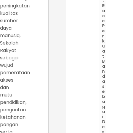
t
peningkatan
R
a
kualitas
c
sumber
e
P
daya
e
manusia,
r
k
Sekolah
u
Rakyat
a
t
sebagai
B
wujud
a
n
pemerataan
d
akses
a
s
dan
e
mutu
b
a
pendidikan,
g
penguatan
a
ketahanan
i
D
pangan
e
serta
s