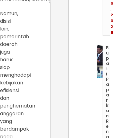
6
,
Namun,
2
disisi
0
2
lain,
6
pemerintah
daerah
B
juga
u
p
harus
a
siap
t
i
menghadapi
P
kebijakan
a
p
efisiensi
a
dan
r
penghematan
k
a
anggaran
n
yang
R
e
berdampak
n
pada
a