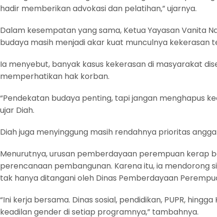
hadir memberikan advokasi dan pelatihan,” ujarnya.
Dalam kesempatan yang sama, Ketua Yayasan Vanita Naray
budaya masih menjadi akar kuat munculnya kekerasan 
Ia menyebut, banyak kasus kekerasan di masyarakat dis
memperhatikan hak korban.
“Pendekatan budaya penting, tapi jangan menghapus keadi
ujar Diah.
Diah juga menyinggung masih rendahnya prioritas angga
Menurutnya, urusan pemberdayaan perempuan kerap be
perencanaan pembangunan. Karena itu, ia mendorong sine
tak hanya ditangani oleh Dinas Pemberdayaan Perempu
“Ini kerja bersama. Dinas sosial, pendidikan, PUPR, hing
keadilan gender di setiap programnya,” tambahnya.