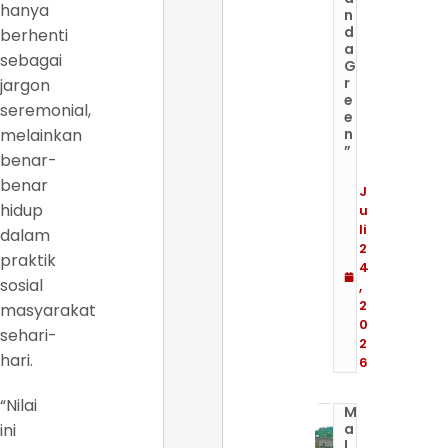
hanya
n
d
berhenti
a
sebagai
G
r
jargon
e
seremonial,
e
melainkan
n
”
benar-
benar
J
hidup
u
li
dalam
2
praktik
4
sosial
,
2
masyarakat
0
sehari-
2
hari.
6
“Nilai
M
ini
a
l