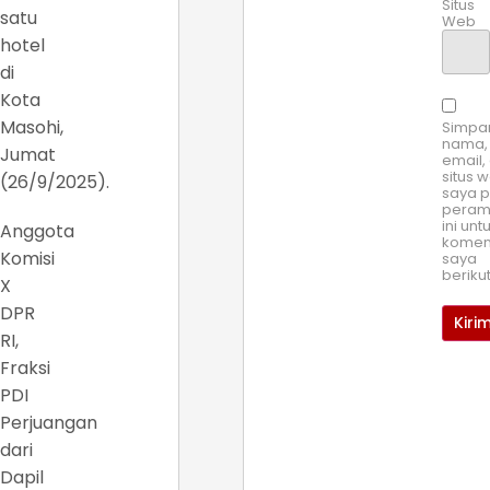
Situs
satu
Web
hotel
di
Kota
Masohi,
Simpa
nama,
Jumat
email,
situs 
(26/9/2025).
saya 
pera
ini unt
Anggota
komen
Komisi
saya
beriku
X
DPR
RI,
Fraksi
PDI
Perjuangan
dari
Dapil