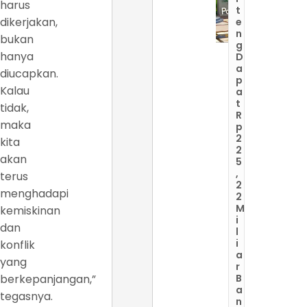
harus
t
dikerjakan,
e
n
bukan
g
hanya
D
a
diucapkan.
p
Kalau
a
t
tidak,
R
maka
p
2
kita
2
akan
5
,
terus
2
menghadapi
2
M
kemiskinan
i
dan
l
i
konflik
a
yang
r
berkepanjangan,”
B
a
tegasnya.
n