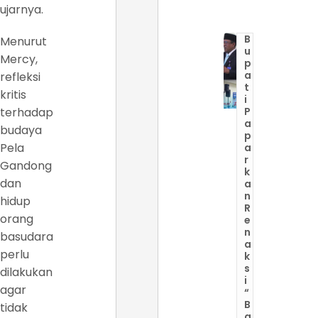
ujarnya.
B
Menurut
u
Mercy,
p
a
refleksi
t
kritis
i
terhadap
P
a
budaya
p
Pela
a
r
Gandong
k
dan
a
n
hidup
R
orang
e
n
basudara
a
perlu
k
s
dilakukan
i
agar
“
B
tidak
a