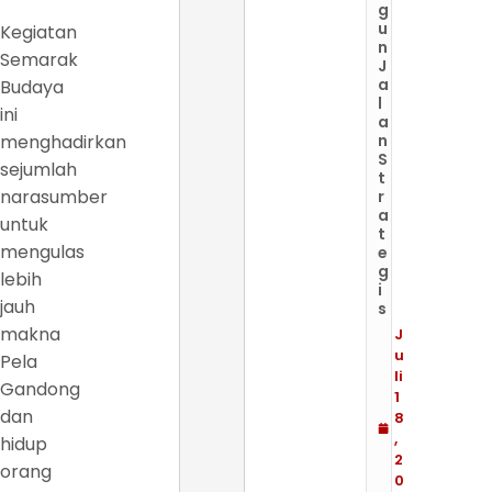
g
u
Kegiatan
n
Semarak
J
a
Budaya
l
ini
a
menghadirkan
n
S
sejumlah
t
narasumber
r
a
untuk
t
mengulas
e
g
lebih
i
jauh
s
makna
J
u
Pela
li
Gandong
1
dan
8
,
hidup
2
orang
0