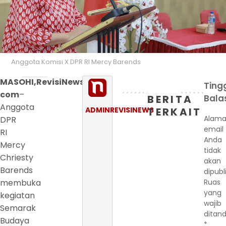
Anggota Komisi X DPR RI Mercy Barends
MASOHI,RevisiNews
Ting
com
–
BERITA
Bala
Anggota
ADMINREVISINEWS
TERKAIT
Alama
DPR
email
RI
Anda
Mercy
tidak
Chriesty
akan
Barends
dipubl
membuka
Ruas
yang
kegiatan
wajib
Semarak
ditand
Budaya
*