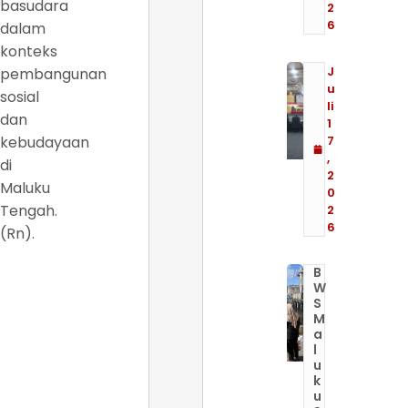
basudara
2
6
dalam
konteks
J
pembangunan
u
sosial
li
dan
1
kebudayaan
7
,
di
2
Maluku
0
Tengah.
2
6
(Rn).
B
W
S
M
a
l
u
k
u