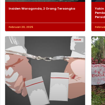
Insiden Waragonda, 2 Orang Tersangka
Yakin 
Pembu
Persi
Februari 20, 2025
Februar
HUKUM