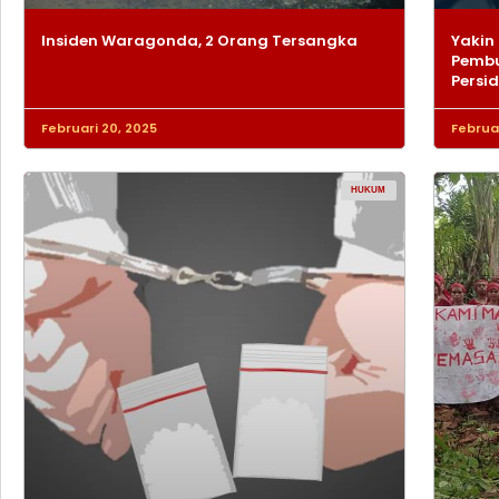
Insiden Waragonda, 2 Orang Tersangka
Yakin 
Pembu
Persi
Februari 20, 2025
Februar
HUKUM