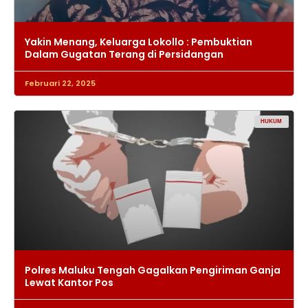
Yakin Menang, Keluarga Lokollo : Pembuktian
Dalam Gugatan Terang di Persidangan
Februari 22, 2025
HUKUM
Polres Maluku Tengah Gagalkan Pengiriman Ganja
Lewat Kantor Pos