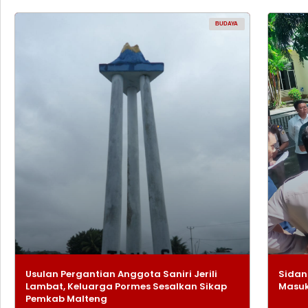
BUDAYA
Usulan Pergantian Anggota Saniri Jerili
Sidan
Lambat, Keluarga Pormes Sesalkan Sikap
Masuk
Pemkab Malteng