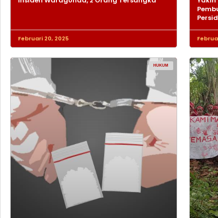
Insiden Waragonda, 2 Orang Tersangka
Yakin 
Pembu
Persi
Februari 20, 2025
Februar
HUKUM