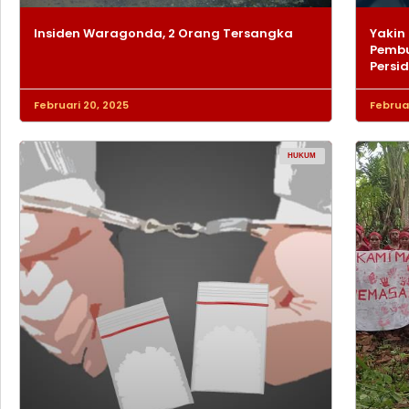
Insiden Waragonda, 2 Orang Tersangka
Yakin 
Pembu
Persi
Februari 20, 2025
Februar
HUKUM