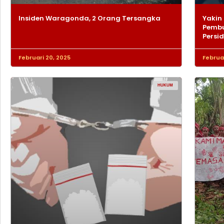
Insiden Waragonda, 2 Orang Tersangka
Yakin 
Pembu
Persi
Februari 20, 2025
Februar
HUKUM