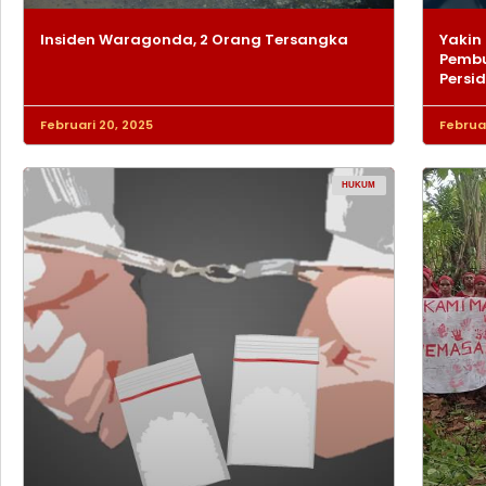
Insiden Waragonda, 2 Orang Tersangka
Yakin 
Pembu
Persi
Februari 20, 2025
Februar
HUKUM