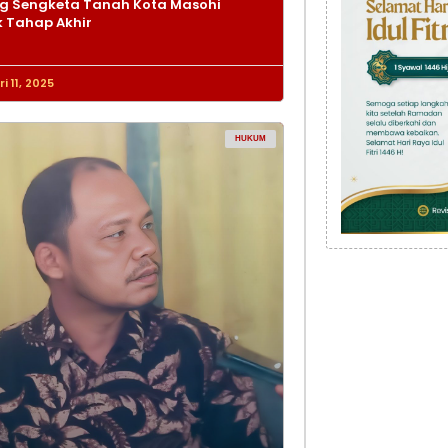
g Sengketa Tanah Kota Masohi
 Tahap Akhir
i 11, 2025
HUKUM