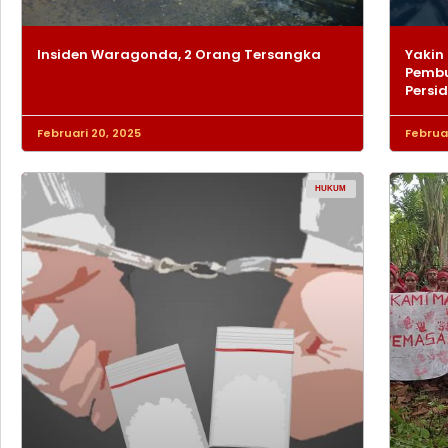
Insiden Waragonda, 2 Orang Tersangka
Yakin 
Pembu
Persi
Februari 20, 2025
Februar
HUKUM