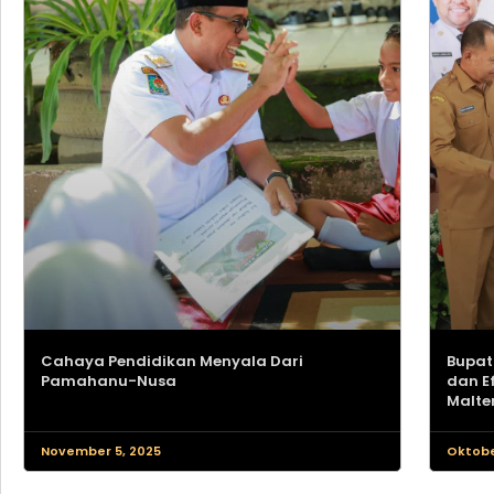
Cahaya Pendidikan Menyala Dari
Bupat
Pamahanu-Nusa
dan E
Malte
November 5, 2025
Oktobe