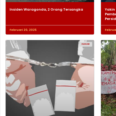
Insiden Waragonda, 2 Orang Tersangka
Yakin 
Pembu
Persi
Februari 20, 2025
Februar
HUKUM