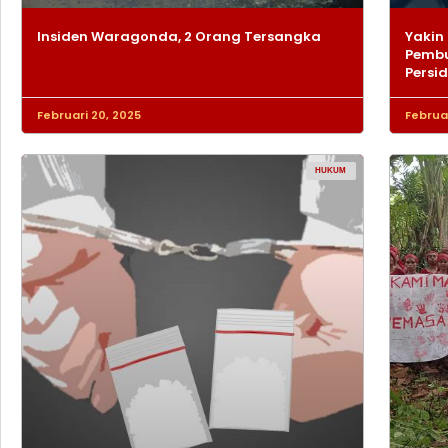
Insiden Waragonda, 2 Orang Tersangka
Yakin 
Pembu
Persi
Februari 20, 2025
Februar
HUKUM