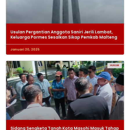
Usulan Pergantian Anggota Saniri Jerili Lambat,
Keluarga Pormes Sesalkan Sikap Pemkab Malteng
Januari 20, 2025
HUKUM
Sidang Sengketa Tanah Kota Masohi Masuk Tahap