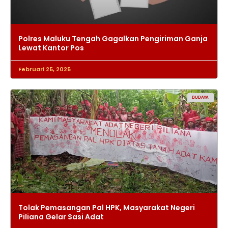
Polres Maluku Tengah Gagalkan Pengiriman Ganja
Lewat Kantor Pos
Februari 25, 2025
BUDAYA
Tolak Pemasangan Pal HPK, Masyarakat Negeri
Piliana Gelar Sasi Adat