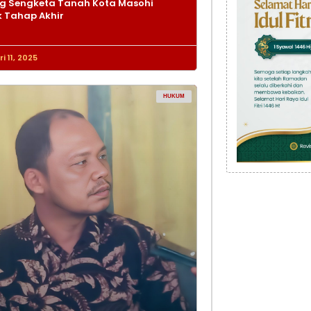
g Sengketa Tanah Kota Masohi
 Tahap Akhir
i 11, 2025
HUKUM