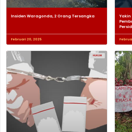
Insiden Waragonda, 2 Orang Tersangka
Yakin 
Pembu
Persi
Februari 20, 2025
Februar
HUKUM