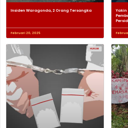
Insiden Waragonda, 2 Orang Tersangka
Yakin 
Pembu
Persi
Februari 20, 2025
Februar
HUKUM