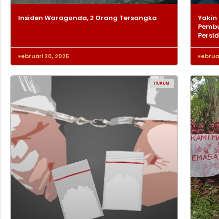
Insiden Waragonda, 2 Orang Tersangka
Yakin 
Pembu
Persi
Februari 20, 2025
Februar
HUKUM