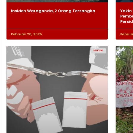
Insiden Waragonda, 2 Orang Tersangka
Yakin 
Pembu
Persi
Februari 20, 2025
Februar
HUKUM