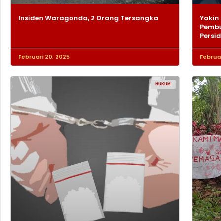
Insiden Waragonda, 2 Orang Tersangka
Yakin 
Pembu
Persi
Februari 20, 2025
Februar
HUKUM