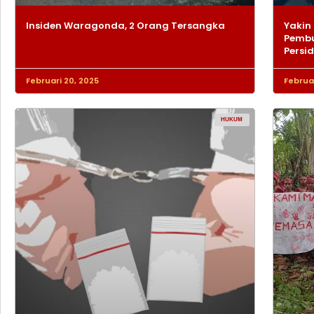
Insiden Waragonda, 2 Orang Tersangka
Yakin 
Pembu
Persi
Februari 20, 2025
Februar
HUKUM