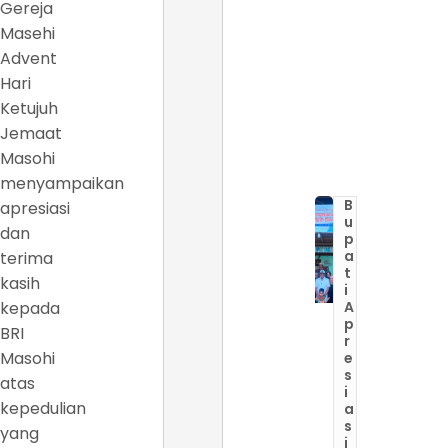
Gereja
Masehi
Advent
Hari
Ketujuh
Jemaat
Masohi
menyampaikan
B
apresiasi
u
dan
p
a
terima
t
kasih
i
kepada
A
p
BRI
r
Masohi
e
s
atas
i
kepedulian
a
s
yang
i