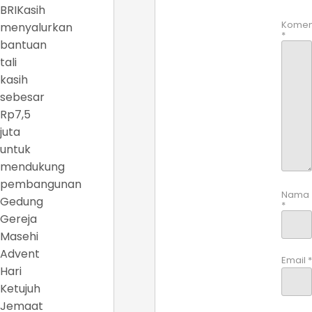
BRIKasih
Komen
menyalurkan
*
bantuan
tali
kasih
sebesar
Rp7,5
juta
untuk
mendukung
pembangunan
Nama
Gedung
*
Gereja
Masehi
Advent
Email
*
Hari
Ketujuh
Jemaat