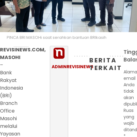
PINCA BRI MASOHi saat serahkan bantuan BRIkasih
REVISINEWS.COM,
Ting
MASOHI
BERITA
Bala
–
ADMINREVISINEWS
TERKAIT
Alama
Bank
email
Rakyat
Anda
Indonesia
tidak
(BRI)
akan
Branch
dipubl
Office
Ruas
yang
Masohi
wajib
melalui
ditand
Yayasan
*