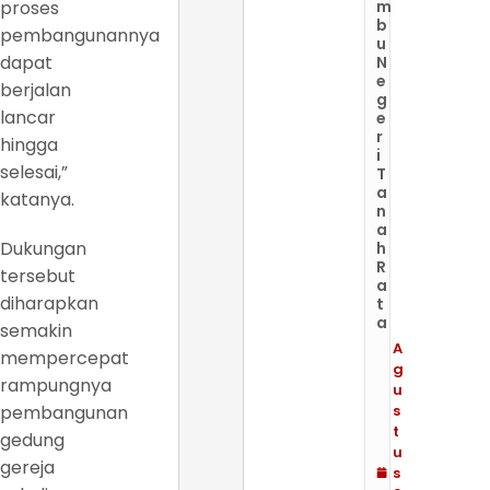
proses
m
b
pembangunannya
u
dapat
N
e
berjalan
g
lancar
e
r
hingga
i
selesai,”
T
a
katanya.
n
a
Dukungan
h
R
tersebut
a
diharapkan
t
a
semakin
A
mempercepat
g
rampungnya
u
pembangunan
s
t
gedung
u
gereja
s