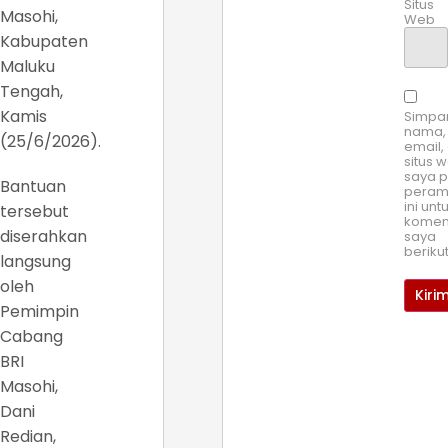
Situs
Masohi,
Web
Kabupaten
Maluku
Tengah,
Kamis
Simpa
nama,
(25/6/2026).
email,
situs 
saya 
Bantuan
pera
ini unt
tersebut
komen
diserahkan
saya
beriku
langsung
oleh
Pemimpin
Cabang
BRI
Masohi,
Dani
Redian,