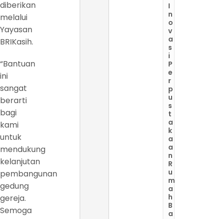
diberikan
I
n
melalui
o
Yayasan
v
a
BRIKasih.
s
i
“Bantuan
P
e
ini
r
sangat
p
u
berarti
s
bagi
t
a
kami
k
untuk
a
a
mendukung
n
kelanjutan
R
u
pembangunan
m
gedung
a
h
gereja.
B
Semoga
a