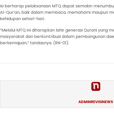
Ia berharap pelaksanaan MTQ dapat semakin menumbu
Al-Qur’an, baik dalam membaca, memahami maupun men
kehidupan sehari-hari.
“Melalui MTQ ini diharapkan lahir generasi Qurani yang 
masyarakat dan berkontribusi dalam pembangunan daera
berkemajuan,” tandasnya. (RN-01).
ADMINREVISINEWS