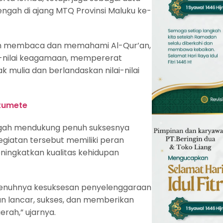
ah di ajang MTQ Provinsi Maluku ke-
an membaca dan memahami Al-Qur’an,
-nilai keagamaan, mempererat
mulia dan berlandaskan nilai-nilai
tumete
ngah mendukung penuh suksesnya
giatan tersebut memiliki peran
ingkatkan kualitas kehidupan
enuhnya kesuksesan penyelenggaraan
lan lancar, sukses, dan memberikan
rah,” ujarnya.