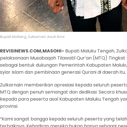
Bupati Malteng, Zulkarnain Awat Amir
REVISINEWS.COM,MASOHI-
Bupati Maluku Tengah, Zulk
pelaksanaan Musabaqah Tilawatil Qur’an (MTQ) Tingkat 
sebagai bentuk dukungan Pemerintah Kabupaten Malu
syiar Islam dan pembinaan generasi Qurani di daerah itu.
Zulkarnain memberikan apresiasi kepada seluruh peserta
MTQ dengan penuh semangat dan dedikasi. Secara khu
kepada para peserta asal Kabupaten Maluku Tengah yan
provinsi.
“Kami sangat bangga kepada seluruh peserta yang te
terbaiknya. Kehadiran mereka bukan hanya sebagai peser