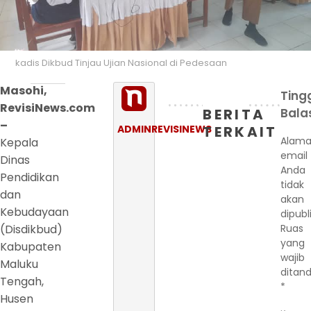
kadis Dikbud Tinjau Ujian Nasional di Pedesaan
Masohi,
Ting
RevisiNews.com
BERITA
Bala
–
ADMINREVISINEWS
TERKAIT
Alama
Kepala
email
Dinas
Anda
Pendidikan
tidak
dan
akan
Kebudayaan
dipubl
(Disdikbud)
Ruas
yang
Kabupaten
wajib
Maluku
ditand
Tengah,
*
Husen