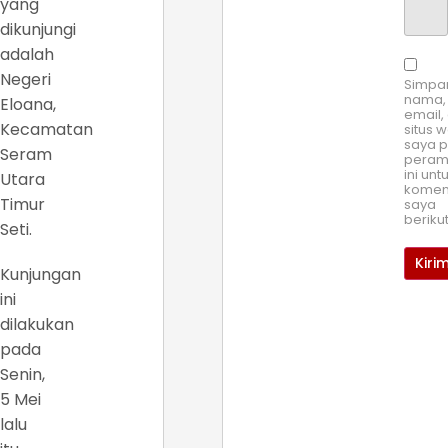
yang
dikunjungi
adalah
Negeri
Simpa
nama,
Eloana,
email,
Kecamatan
situs 
saya 
Seram
pera
ini unt
Utara
komen
Timur
saya
beriku
Seti.
Kunjungan
ini
dilakukan
pada
Senin,
5 Mei
lalu