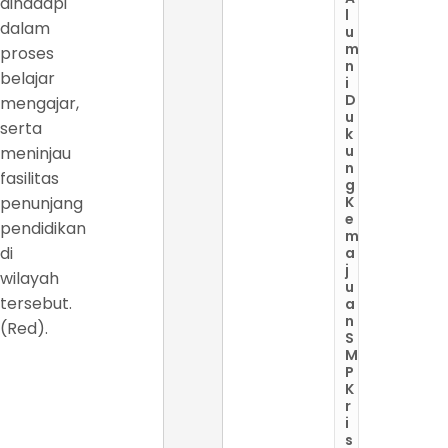
dihadapi
l
dalam
u
m
proses
n
belajar
i
D
mengajar,
u
serta
k
u
meninjau
n
fasilitas
g
penunjang
K
e
pendidikan
m
di
a
j
wilayah
u
tersebut.
a
n
(Red).
S
M
P
K
r
i
s