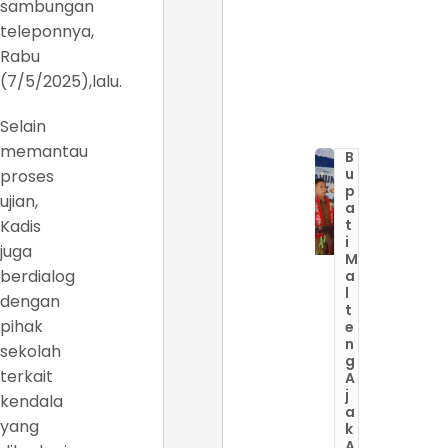
sambungan
teleponnya,
Rabu
(7/5/2025),lalu.
Selain
memantau
B
u
proses
p
ujian,
a
Kadis
t
i
juga
M
berdialog
a
l
dengan
t
pihak
e
n
sekolah
g
terkait
A
j
kendala
a
yang
k
A