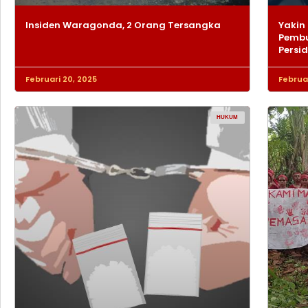
Insiden Waragonda, 2 Orang Tersangka
Yakin 
Pembu
Persi
Februari 20, 2025
Februar
HUKUM