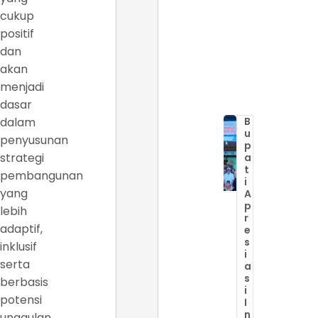
cukup
positif
dan
akan
menjadi
dasar
dalam
B
u
penyusunan
p
strategi
a
t
pembangunan
i
yang
A
p
lebih
r
adaptif,
e
s
inklusif
i
serta
a
s
berbasis
i
potensi
I
n
unggulan