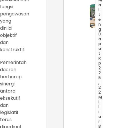
a
fungsi
l
pengawasan
t
e
yang
n
dinilai
g
D
objektif
a
dan
p
a
konstruktif.
t
R
Pemerintah
p
2
daerah
2
berharap
5
,
sinergi
2
antara
2
M
eksekutif
i
dan
l
i
legislatif
a
terus
r
diperkuat
B