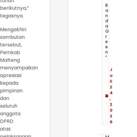
tahun
B
berikutnya,”
a
tegasnya.
n
d
a
Mengakhiri
G
r
sambutan
e
tersebut,
e
Pemkab
n
”
Malteng
menyampaikan
J
apresiasi
u
li
kepada
2
pimpinan
4
dan
,
2
seluruh
0
anggota
2
DPRD
6
atas
pelaksanaan
M