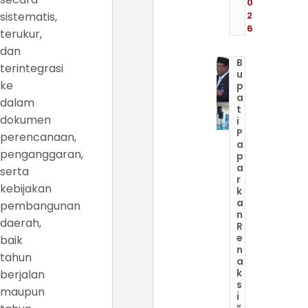
0
sistematis,
2
6
terukur,
dan
B
terintegrasi
u
ke
p
a
dalam
t
dokumen
i
P
perencanaan,
a
penganggaran,
p
a
serta
r
kebijakan
k
a
pembangunan
n
daerah,
R
e
baik
n
tahun
a
k
berjalan
s
maupun
i
“