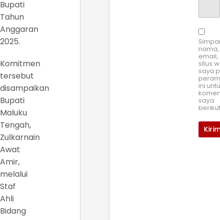
Bupati
Tahun
Anggaran
2025.
Simpa
nama,
email,
Komitmen
situs 
saya 
tersebut
pera
ini unt
disampaikan
komen
Bupati
saya
beriku
Maluku
Tengah,
Zulkarnain
Awat
Amir,
melalui
Staf
Ahli
Bidang