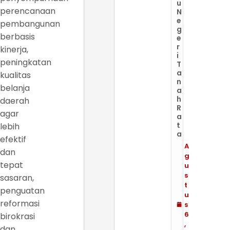
u
perencanaan
N
e
pembangunan
g
berbasis
e
r
kinerja,
i
peningkatan
T
a
kualitas
n
belanja
a
h
daerah
R
agar
a
t
lebih
a
efektif
A
dan
g
tepat
u
s
sasaran,
t
penguatan
u
reformasi
s
6
birokrasi
,
dan