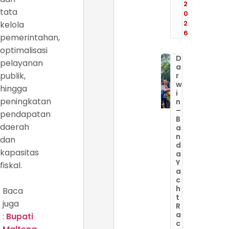
2
tata
0
2
kelola
6
pemerintahan,
optimalisasi
D
pelayanan
a
publik,
r
w
hingga
i
peningkatan
n
–
pendapatan
B
daerah
a
n
dan
d
kapasitas
a
Y
fiskal.
a
c
h
Baca
t
juga
R
a
:
Bupati
c