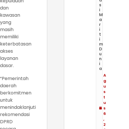
kepulauan
s
dan
i
kawasan
M
a
yang
r
masih
i
t
memiliki
i
keterbatasan
m
D
akses
u
layanan
n
i
dasar.
a
A
“Pemerintah
g
daerah
u
s
berkomitmen
t
untuk
u
menindaklanjuti
s
6
rekomendasi
,
DPRD
2
secara