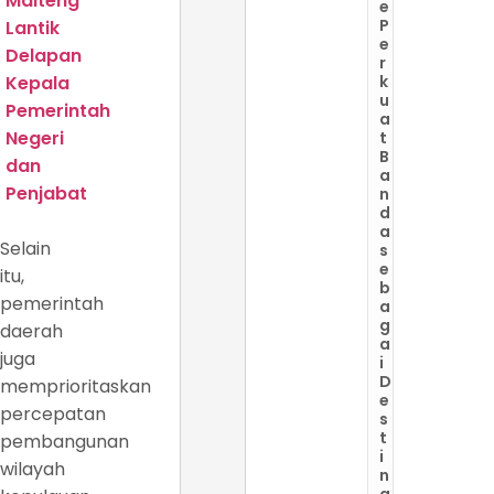
Malteng
e
P
Lantik
e
Delapan
r
Kepala
k
u
Pemerintah
a
Negeri
t
B
dan
a
Penjabat
n
d
a
Selain
s
e
itu,
b
pemerintah
a
g
daerah
a
juga
i
D
memprioritaskan
e
percepatan
s
t
pembangunan
i
wilayah
n
a