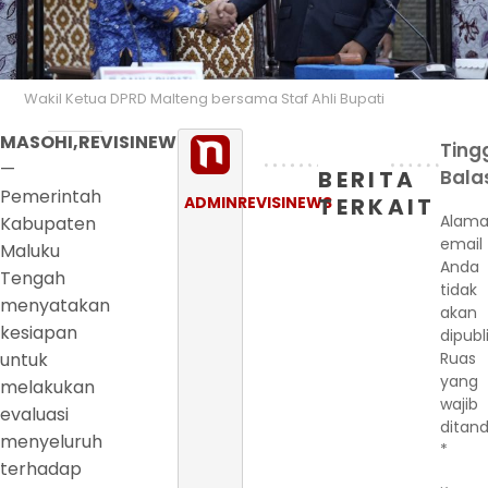
Wakil Ketua DPRD Malteng bersama Staf Ahli Bupati
MASOHI,REVISINEWS.COM
Ting
—
BERITA
Bala
Pemerintah
ADMINREVISINEWS
TERKAIT
Alama
Kabupaten
email
Maluku
Anda
Tengah
tidak
menyatakan
akan
kesiapan
dipubl
untuk
Ruas
yang
melakukan
wajib
evaluasi
ditand
menyeluruh
*
terhadap