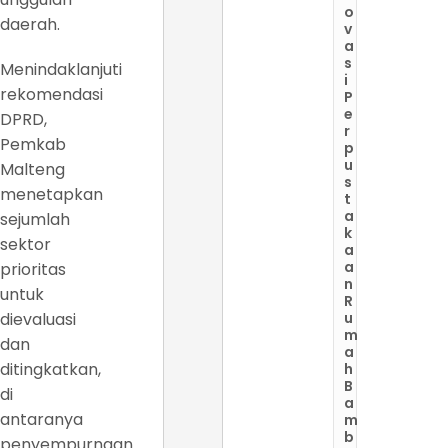
o
daerah.
v
a
s
Menindaklanjuti
i
rekomendasi
P
e
DPRD,
r
Pemkab
p
u
Malteng
s
menetapkan
t
a
sejumlah
k
sektor
a
a
prioritas
n
untuk
R
dievaluasi
u
m
dan
a
ditingkatkan,
h
B
di
a
antaranya
m
b
penyempurnaan