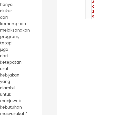
2
hanya
0
diukur
2
6
dari
kemampuan
melaksanakan
program,
tetapi
juga
dari
ketepatan
arah
kebijakan
yang
diambil
untuk
menjawab
kebutuhan
masyarakat,”