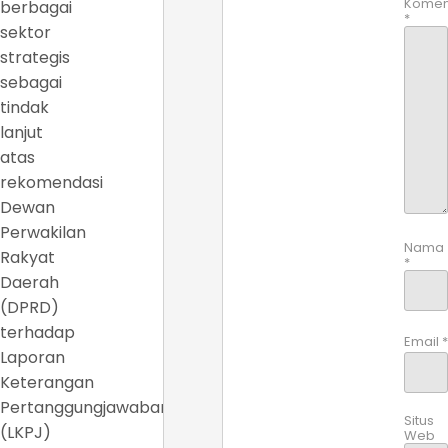
Komen
berbagai
*
sektor
strategis
sebagai
tindak
lanjut
atas
rekomendasi
Dewan
Perwakilan
Nama
Rakyat
*
Daerah
(DPRD)
terhadap
Email
*
Laporan
Keterangan
Pertanggungjawaban
Situs
(LKPJ)
Web