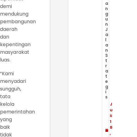
a
demi
n
mendukung
g
u
pembangunan
n
daerah
J
a
dan
l
kepentingan
a
n
masyarakat
S
luas.
t
r
a
“Kami
t
menyadari
e
g
sungguh,
i
tata
s
kelola
J
u
pemerintahan
li
yang
1
baik
8
,
tidak