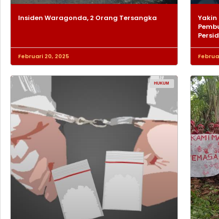
Insiden Waragonda, 2 Orang Tersangka
Yakin 
Pembu
Persi
Februari 20, 2025
Februar
HUKUM