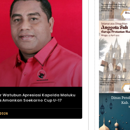
r Watubun Apresiasi Kapolda Maluku
s Amankan Soekarno Cup U-17
 2026