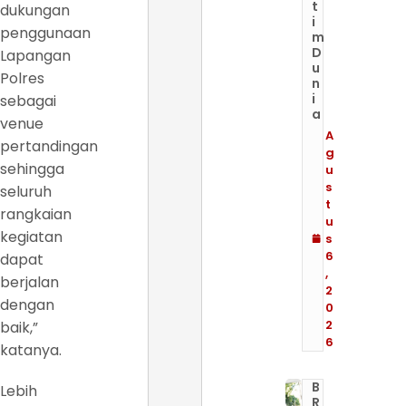
t
dukungan
i
penggunaan
m
D
Lapangan
u
Polres
n
i
sebagai
a
venue
A
pertandingan
g
sehingga
u
s
seluruh
t
rangkaian
u
kegiatan
s
6
dapat
,
berjalan
2
dengan
0
2
baik,”
6
katanya.
B
Lebih
R