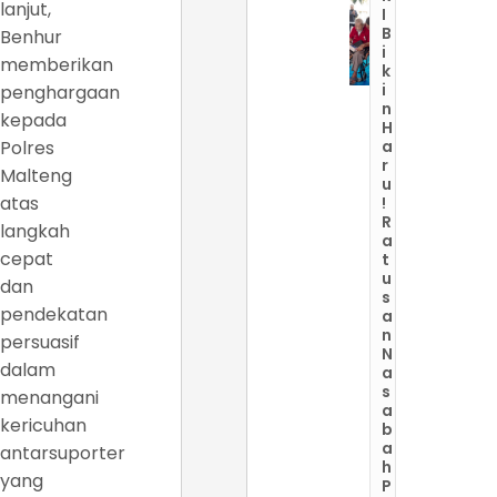
lanjut,
I
B
Benhur
i
memberikan
k
i
penghargaan
n
kepada
H
Polres
a
r
Malteng
u
atas
!
R
langkah
a
cepat
t
u
dan
s
pendekatan
a
n
persuasif
N
dalam
a
s
menangani
a
kericuhan
b
a
antarsuporter
h
yang
P