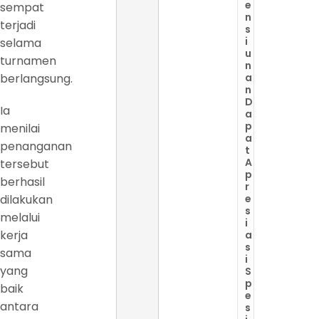
e
sempat
n
terjadi
s
i
selama
u
turnamen
n
berlangsung.
a
n
D
Ia
a
p
menilai
a
penanganan
t
A
tersebut
p
berhasil
r
dilakukan
e
s
melalui
i
kerja
a
s
sama
i
yang
S
p
baik
e
antara
s