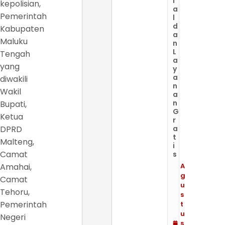
i
kepolisian,
a
Pemerintah
l
d
Kabupaten
a
Maluku
n
L
Tengah
a
yang
y
a
diwakili
n
Wakil
a
n
Bupati,
G
Ketua
r
DPRD
a
t
Malteng,
i
Camat
s
Amahai,
A
g
Camat
u
Tehoru,
s
Pemerintah
t
u
Negeri
s