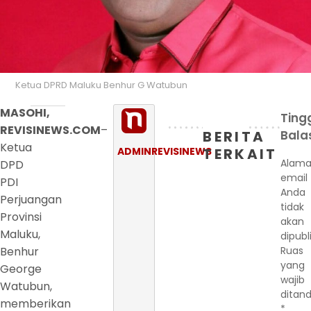
Ketua DPRD Maluku Benhur G Watubun
MASOHI,
Ting
REVISINEWS.COM
–
BERITA
Bala
Ketua
ADMINREVISINEWS
TERKAIT
Alama
DPD
email
PDI
Anda
Perjuangan
tidak
Provinsi
akan
Maluku,
dipubl
Benhur
Ruas
yang
George
wajib
Watubun,
ditand
memberikan
*