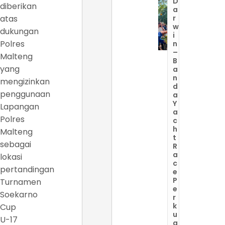
D
diberikan
a
atas
r
w
dukungan
i
Polres
n
–
Malteng
B
yang
a
n
mengizinkan
d
penggunaan
a
Y
Lapangan
a
Polres
c
h
Malteng
t
sebagai
R
a
lokasi
c
pertandingan
e
P
Turnamen
e
Soekarno
r
k
Cup
u
U-17
a