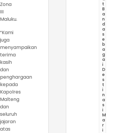
Zona
t
B
III
a
Maluku.
n
d
a
“Kami
s
e
juga
b
menyampaikan
a
terima
g
a
kasih
i
dan
D
e
penghargaan
s
kepada
t
i
Kapolres
n
Malteng
a
s
dan
i
seluruh
M
a
jajaran
r
atas
i