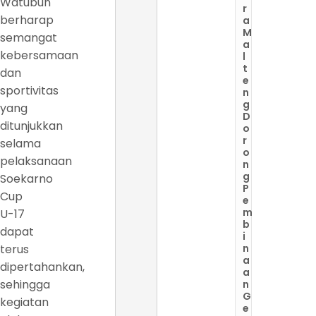
Watubun
r
berharap
a
M
semangat
a
kebersamaan
l
t
dan
e
sportivitas
n
g
yang
D
ditunjukkan
o
r
selama
o
pelaksanaan
n
g
Soekarno
P
Cup
e
m
U-17
b
dapat
i
terus
n
a
dipertahankan,
a
sehingga
n
G
kegiatan
e