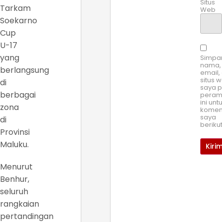
Situs
Tarkam
Web
Soekarno
Cup
U-17
yang
Simpa
nama,
berlangsung
email,
situs 
di
saya 
berbagai
pera
ini unt
zona
komen
saya
di
beriku
Provinsi
Maluku.
Menurut
Benhur,
seluruh
rangkaian
pertandingan