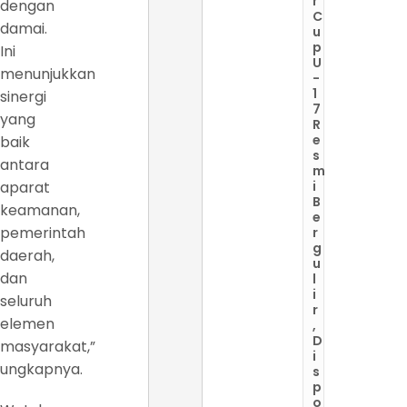
r
dengan
C
damai.
u
p
Ini
U
menunjukkan
-
1
sinergi
7
yang
R
e
baik
s
antara
m
aparat
i
B
keamanan,
e
pemerintah
r
g
daerah,
u
dan
l
i
seluruh
r
elemen
,
D
masyarakat,”
i
ungkapnya.
s
p
o