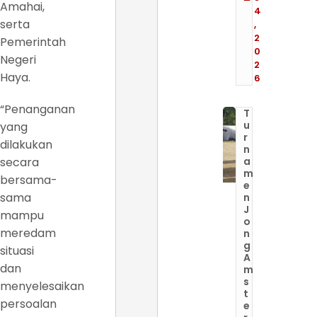
Amahai,
4
serta
,
2
Pemerintah
0
Negeri
2
Haya.
6
“Penanganan
T
u
yang
r
dilakukan
n
secara
a
m
bersama-
e
sama
n
J
mampu
o
meredam
n
g
situasi
A
dan
m
s
menyelesaikan
t
persoalan
e