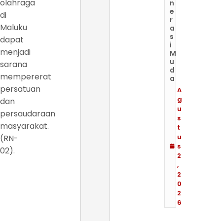
olahraga
n
e
di
r
Maluku
a
s
dapat
i
menjadi
M
u
sarana
d
mempererat
a
persatuan
A
g
dan
u
persaudaraan
s
masyarakat.
t
u
(RN-
s
02).
2
,
2
0
2
6