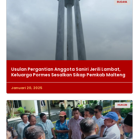
BUDAYA
Usulan Pergantian Anggota Saniri Jerili Lambat,
Keluarga Pormes Sesalkan Sikap Pemkab Malteng
Januari 20, 2025
HUKUM