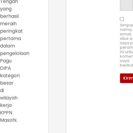
Tengah
yang
berhasil
meraih
Simpa
nama,
peringkat
email,
pertama
situs 
saya 
dalam
pera
ini unt
pengelolaan
komen
Pagu
saya
beriku
DIPA
kategori
besar
di
wilayah
kerja
KPPN
Masohi.