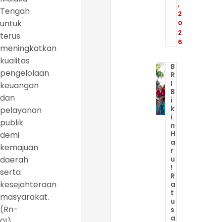
,
Tengah
2
untuk
0
2
terus
6
meningkatkan
kualitas
B
pengelolaan
R
I
keuangan
B
dan
i
k
pelayanan
i
publik
n
H
demi
a
kemajuan
r
daerah
u
!
serta
R
kesejahteraan
a
t
masyarakat.
u
(Rn-
s
a
01).