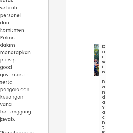
keras
seluruh
personel
dan
komitmen
Polres
dalam
D
a
menerapkan
r
prinsip
w
good
i
n
governance
–
serta
B
a
pengelolaan
n
keuangan
d
a
yang
Y
bertanggung
a
c
jawab.
h
t
“Penghargaan
R