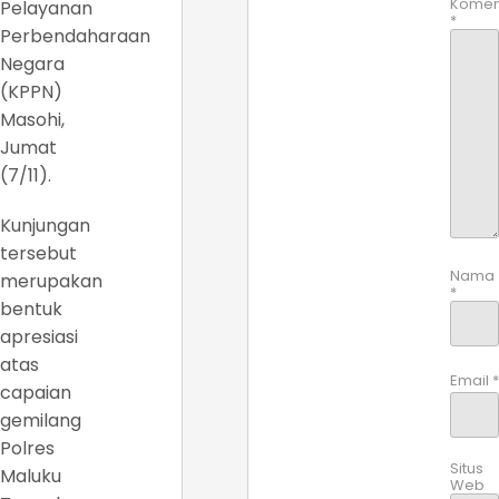
Komen
Pelayanan
*
Perbendaharaan
Negara
(KPPN)
Masohi,
Jumat
(7/11).
Kunjungan
tersebut
Nama
merupakan
*
bentuk
apresiasi
atas
Email
*
capaian
gemilang
Polres
Situs
Maluku
Web