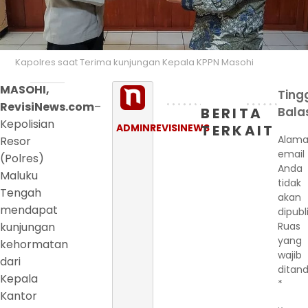
Kapolres saat Terima kunjungan Kepala KPPN Masohi
MASOHI,
Ting
RevisiNews.com
–
BERITA
Bala
Kepolisian
ADMINREVISINEWS
TERKAIT
Alama
Resor
email
(Polres)
Anda
Maluku
tidak
Tengah
akan
mendapat
dipubl
kunjungan
Ruas
yang
kehormatan
wajib
dari
ditand
Kepala
*
Kantor