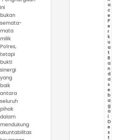
a
ini
c
bukan
e
P
semata-
e
mata
r
k
milik
u
Polres,
a
t
tetapi
B
bukti
a
n
sinergi
d
yang
a
s
baik
e
antara
b
a
seluruh
g
pihak
a
dalam
i
D
mendukung
e
akuntabilitas
s
t