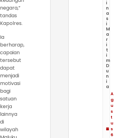
keuangan
i
negara,”
n
a
tandas
s
Kapolres.
i
M
a
Ia
r
berharap,
i
t
capaian
i
tersebut
m
D
dapat
u
menjadi
n
i
motivasi
a
bagi
A
satuan
g
u
kerja
s
lainnya
t
di
u
wilayah
s
6
Maluku