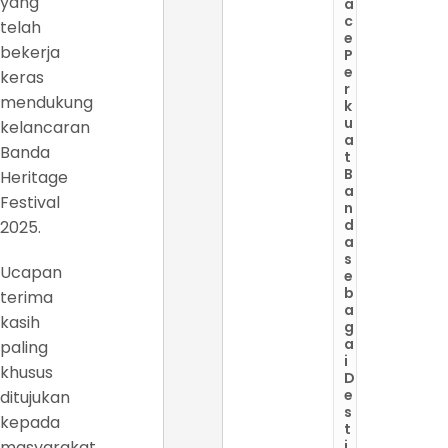
yang
a
c
telah
e
bekerja
P
e
keras
r
mendukung
k
u
kelancaran
a
Banda
t
B
Heritage
a
Festival
n
d
2025.
a
s
Ucapan
e
b
terima
a
kasih
g
a
paling
i
khusus
D
e
ditujukan
s
kepada
t
masyarakat
i