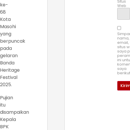
Situs
ke-
Web
68
Kota
Masohi
yang
Simpa
nama,
berpuncak
email,
situs 
pada
saya 
gelaran
pera
ini unt
Banda
komen
saya
Heritage
beriku
Festival
2025.
Pujian
itu
disampaikan
Kepala
BPK