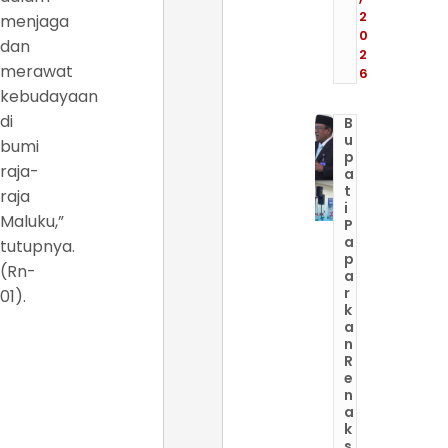
2
menjaga
0
dan
2
merawat
6
kebudayaan
di
B
u
bumi
p
raja-
a
t
raja
i
Maluku,”
P
a
tutupnya.
p
(Rn-
a
r
01).
k
a
n
R
e
n
a
k
s