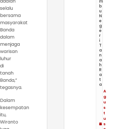
adalah
m
b
selalu
u
bersama
N
e
masyarakat
g
Banda
e
r
dalam
i
menjaga
T
a
warisan
n
luhur
a
h
di
R
tanah
a
t
Banda,”
a
tegasnya.
A
g
Dalam
u
kesempatan
s
t
itu,
u
Wiranto
s