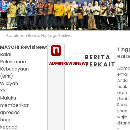
Penutupan Banda Heritage Festival
MASOHI,RevisiNews.com
–
Ting
Balai
BERITA
Bala
Pelestarian
ADMINREVISINEWS
TERKAIT
Alama
Kebudayaan
email
(BPK)
Anda
Wilayah
tidak
XX
akan
Maluku
dipubl
memberikan
Ruas
yang
apresiasi
wajib
tinggi
ditand
kepada
*