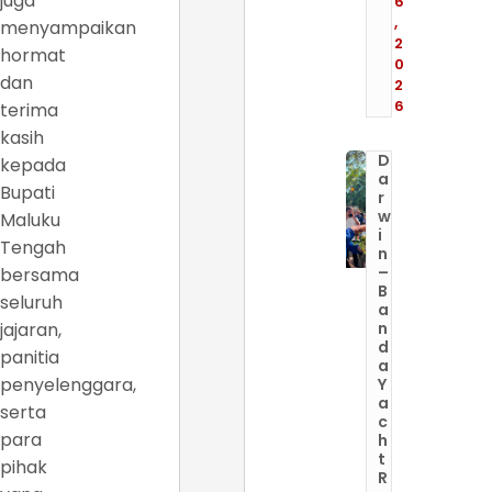
juga
6
,
menyampaikan
2
hormat
0
dan
2
6
terima
kasih
D
kepada
a
Bupati
r
w
Maluku
i
Tengah
n
–
bersama
B
seluruh
a
jajaran,
n
d
panitia
a
penyelenggara,
Y
a
serta
c
para
h
t
pihak
R