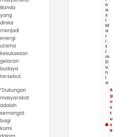
n
Banda
a
yang
s
i
dinilai
M
menjadi
a
r
energi
i
utama
t
i
kesuksesan
m
gelaran
D
u
budaya
n
tersebut.
i
a
“Dukungan
A
g
masyarakat
u
adalah
s
semangat
t
u
bagi
s
kami
6
dalam
,