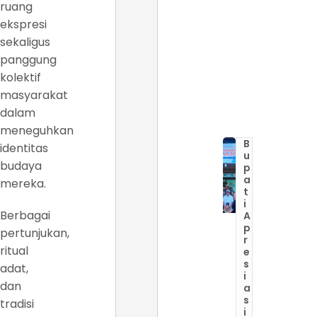
ruang
ekspresi
sekaligus
panggung
kolektif
masyarakat
dalam
meneguhkan
B
identitas
u
budaya
p
a
mereka.
t
i
Berbagai
A
p
pertunjukan,
r
ritual
e
s
adat,
i
dan
a
s
tradisi
i