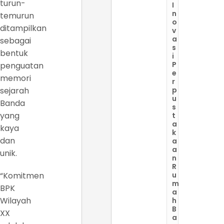
turun-
I
n
temurun
o
ditampilkan
v
a
sebagai
s
bentuk
i
P
penguatan
e
memori
r
sejarah
p
u
Banda
s
yang
t
a
kaya
k
dan
a
a
unik.
n
R
“Komitmen
u
m
BPK
a
Wilayah
h
B
XX
a